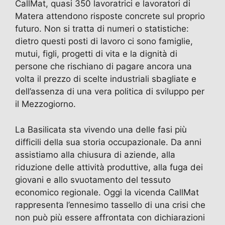
e
o
l
gr
s
er
di
CallMat, quasi 350 lavoratrici e lavoratori di
b
d
a
A
vi
Matera attendono risposte concrete sul proprio
futuro. Non si tratta di numeri o statistiche:
o
o
m
p
di
dietro questi posti di lavoro ci sono famiglie,
o
n
p
mutui, figli, progetti di vita e la dignità di
k
persone che rischiano di pagare ancora una
volta il prezzo di scelte industriali sbagliate e
dell’assenza di una vera politica di sviluppo per
il Mezzogiorno.
La Basilicata sta vivendo una delle fasi più
difficili della sua storia occupazionale. Da anni
assistiamo alla chiusura di aziende, alla
riduzione delle attività produttive, alla fuga dei
giovani e allo svuotamento del tessuto
economico regionale. Oggi la vicenda CallMat
rappresenta l’ennesimo tassello di una crisi che
non può più essere affrontata con dichiarazioni