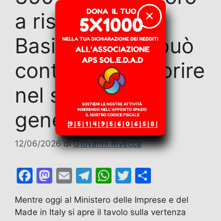
a rischio. La
✕
Basilicata non può
continuare a morire
nel silenzio
generale
12/06/2026
di
Giovanni Rivecca
F
M
E
T
W
T
C
a
a
m
el
h
w
o
Mentre oggi al Ministero delle Imprese e del
c
st
ai
e
at
itt
n
Made in Italy si apre il tavolo sulla vertenza