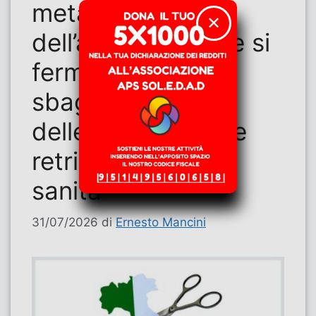
metafora
✕
dell’ascensore che si
ferma al piano
sbagliato. Il caso
delle tariffe e delle
retribuzioni nella
sanità
31/07/2026
di
Ernesto Mancini