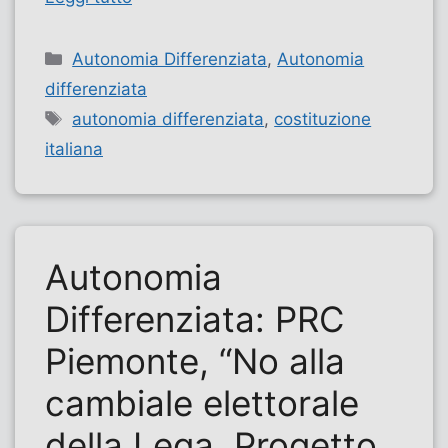
Categorie
Autonomia Differenziata
,
Autonomia
differenziata
Tag
autonomia differenziata
,
costituzione
italiana
Autonomia
Differenziata: PRC
Piemonte, “No alla
cambiale elettorale
della Lega. Progetto