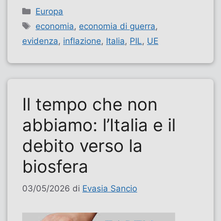
Categorie
Europa
Tag
economia
,
economia di guerra
,
evidenza
,
inflazione
,
Italia
,
PIL
,
UE
Il tempo che non
abbiamo: l’Italia e il
debito verso la
biosfera
03/05/2026
di
Evasia Sancio