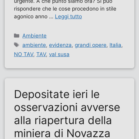
urgente. A che punto siamo ora? Si può
rispondere che le cose procedono in stile
agonico anno …
Leggi tutto
Categorie
Ambiente
Tag
ambiente
,
evidenza
,
grandi opere
,
Italia
,
NO TAV
,
TAV
,
val susa
Depositate ieri le
osservazioni avverse
alla riapertura della
miniera di Novazza