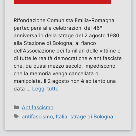
Rifondazione Comunista Emilia-Romagna
parteciperà alle celebrazioni del 46°
anniversario della strage del 2 agosto 1980
alla Stazione di Bologna, al fianco
dell’Associazione dei familiari delle vittime e
di tutte le realtà democratiche e antifasciste
che, da quasi mezzo secolo, impediscono
che la memoria venga cancellata o
manipolata. Il 2 agosto non è soltanto una
data …
Leggi tutto
Categorie
Antifascismo
Tag
antifascismo
,
Italia
,
strage di Bologna