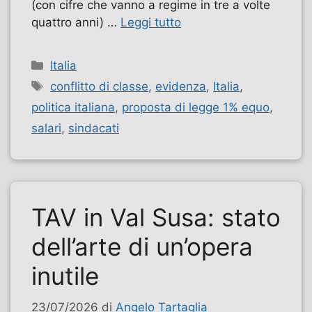
(con cifre che vanno a regime in tre a volte
quattro anni) …
Leggi tutto
Categorie
Italia
Tag
conflitto di classe
,
evidenza
,
Italia
,
politica italiana
,
proposta di legge 1% equo
,
salari
,
sindacati
TAV in Val Susa: stato
dell’arte di un’opera
inutile
23/07/2026
di
Angelo Tartaglia