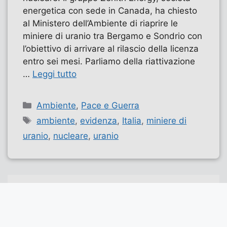
energetica con sede in Canada, ha chiesto
al Ministero dell’Ambiente di riaprire le
miniere di uranio tra Bergamo e Sondrio con
l’obiettivo di arrivare al rilascio della licenza
entro sei mesi. Parliamo della riattivazione
…
Leggi tutto
Categorie
Ambiente
,
Pace e Guerra
Tag
ambiente
,
evidenza
,
Italia
,
miniere di
uranio
,
nucleare
,
uranio
Pagina
Pagina
Pagina
1
2
…
9
Successivo
→