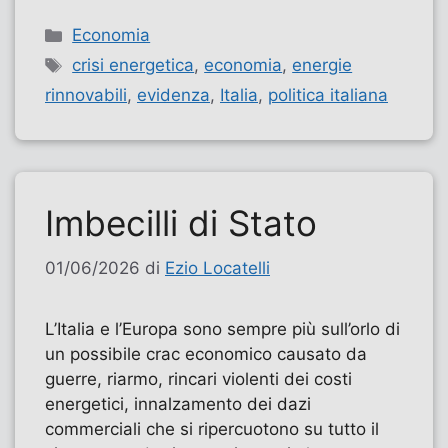
Categorie
Economia
Tag
crisi energetica
,
economia
,
energie
rinnovabili
,
evidenza
,
Italia
,
politica italiana
Imbecilli di Stato
01/06/2026
di
Ezio Locatelli
L’Italia e l’Europa sono sempre più sull’orlo di
un possibile crac economico causato da
guerre, riarmo, rincari violenti dei costi
energetici, innalzamento dei dazi
commerciali che si ripercuotono su tutto il