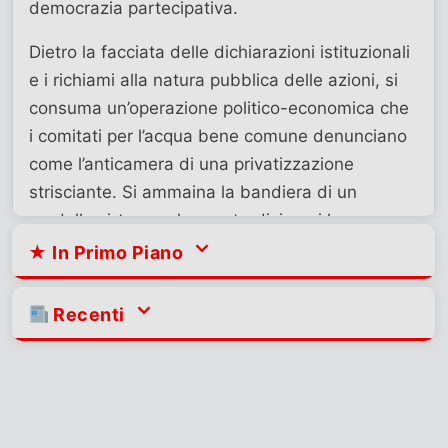
democrazia partecipativa.
Dietro la facciata delle dichiarazioni istituzionali
e i richiami alla natura pubblica delle azioni, si
consuma un’operazione politico-economica che
i comitati per l’acqua bene comune denunciano
come l’anticamera di una privatizzazione
strisciante. Si ammaina la bandiera di un
modello virtuoso che per tredici anni ha
dimostrato che una gestione estranea alle
★ In Primo Piano
logiche speculative non solo è possibile, ma è
persino efficiente e doverosa per la tutela dei
L’Ucraina e la
Recenti
trasformazione
diritti umani fondamentali.
dell’economia europea in
economia di guerra
Commissione Covid
Questo è il Partito Democratico reale, questo è
07/08
Sanità
05/08
Alessandro Volpi
il “campo largo” reale. Una coalizione che unisce
Nessuna ammissione di colpa
PD, Movimento 5 Stelle e partiti della sinistra, la
Non sarò breve ma penso che la conclusione possa
da parte di Conte, ai tempi del