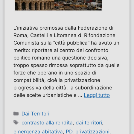
L’iniziativa promossa dalla Federazione di
Roma, Castelli e Litoranea di Rifondazione
Comunista sulla “città pubblica” ha avuto un
merito: riportare al centro del confronto
politico romano una questione decisiva,
troppo spesso rimossa soprattutto da quelle
forze che operano in uno spazio di
compatibilità, cioè la privatizzazione
progressiva della città, la subordinazione
delle scelte urbanistiche e …
Leggi tutto
Categorie
Dai Territori
Tag
contrasto alla rendita
,
dai territori
,
emergenza abitativa
,
PD
,
privatizzazioni
,