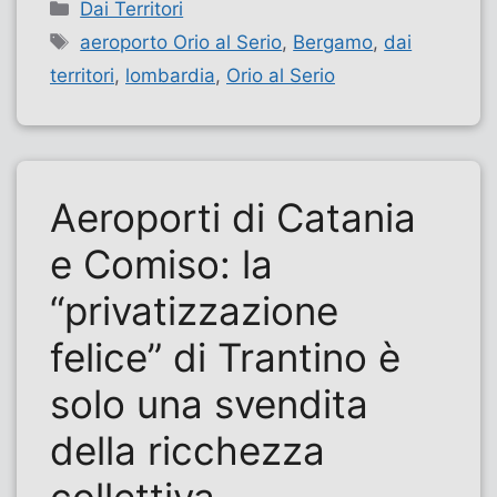
Categorie
Dai Territori
Tag
aeroporto Orio al Serio
,
Bergamo
,
dai
territori
,
lombardia
,
Orio al Serio
Aeroporti di Catania
e Comiso: la
“privatizzazione
felice” di Trantino è
solo una svendita
della ricchezza
collettiva