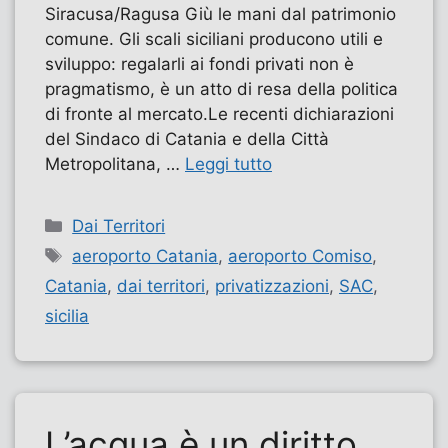
Siracusa/Ragusa ​Giù le mani dal patrimonio
comune. Gli scali siciliani producono utili e
sviluppo: regalarli ai fondi privati non è
pragmatismo, è un atto di resa della politica
di fronte al mercato.​Le recenti dichiarazioni
del Sindaco di Catania e della Città
Metropolitana, …
Leggi tutto
Categorie
Dai Territori
Tag
aeroporto Catania
,
aeroporto Comiso
,
Catania
,
dai territori
,
privatizzazioni
,
SAC
,
sicilia
L’acqua è un diritto