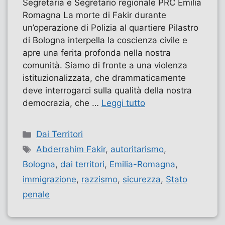
Segretaria e Segretario regionale PRC Emilia
Romagna La morte di Fakir durante
un’operazione di Polizia al quartiere Pilastro
di Bologna interpella la coscienza civile e
apre una ferita profonda nella nostra
comunità. Siamo di fronte a una violenza
istituzionalizzata, che drammaticamente
deve interrogarci sulla qualità della nostra
democrazia, che …
Leggi tutto
Categorie
Dai Territori
Tag
Abderrahim Fakir
,
autoritarismo
,
Bologna
,
dai territori
,
Emilia-Romagna
,
immigrazione
,
razzismo
,
sicurezza
,
Stato
penale