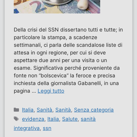
Della crisi del SSN dissertano tutti e tutte; in
particolare la stampa, a scadenze
settimanali, ci parla delle scandalose liste di
attesa in ogni regione, per cui si deve
aspettare due anni per una visita o un
esame. Significativa perché proveniente da
fonte non “bolscevica” la feroce e precisa
inchiesta della giornalista Gabanelli, in una
pagina …
Leggi tutto
Categorie
Italia
,
Sanità
,
Sanità
,
Senza categoria
Tag
evidenza
,
Italia
,
Salute
,
sanità
integrativa
,
ssn