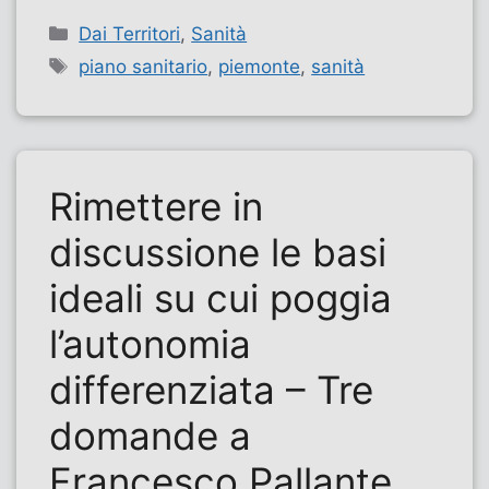
Categorie
Dai Territori
,
Sanità
Tag
piano sanitario
,
piemonte
,
sanità
Rimettere in
discussione le basi
ideali su cui poggia
l’autonomia
differenziata – Tre
domande a
Francesco Pallante