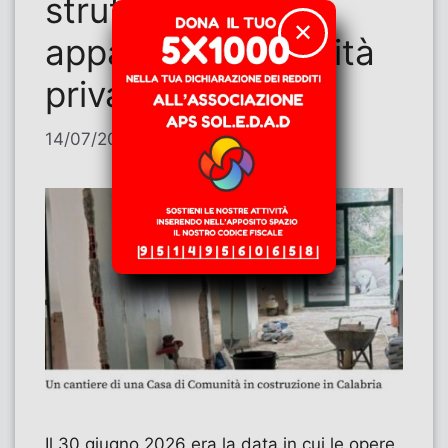
strutture da
✕
appaltare alla sanità
privata?
14/07/2026
di
Giovanna Capelli
Il 30 giugno 2026 era la data in cui le opere