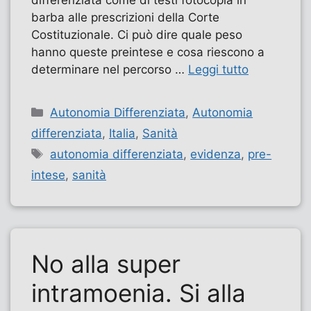
differenziata come di testi fotocopia in
barba alle prescrizioni della Corte
Costituzionale. Ci può dire quale peso
hanno queste preintese e cosa riescono a
determinare nel percorso …
Leggi tutto
Categorie
Autonomia Differenziata
,
Autonomia
differenziata
,
Italia
,
Sanità
Tag
autonomia differenziata
,
evidenza
,
pre-
intese
,
sanità
No alla super
intramoenia. Si alla