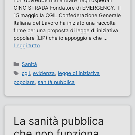
non dovrebbe mai entrare negli ospedali”
GINO STRADA Fondatore di EMERGENCY. Il
15 maggio la CGIL Confederazione Generale
Italiana del Lavoro ha iniziato una raccolta
firme per una proposta di legge di iniziativa
popolare (LIP) che io appoggio e che …
Leggi tutto
Categorie
Sanità
Tag
cgil
,
evidenza
,
legge di iniziativa
popolare
,
sanità pubblica
La sanità pubblica
che non funziona,