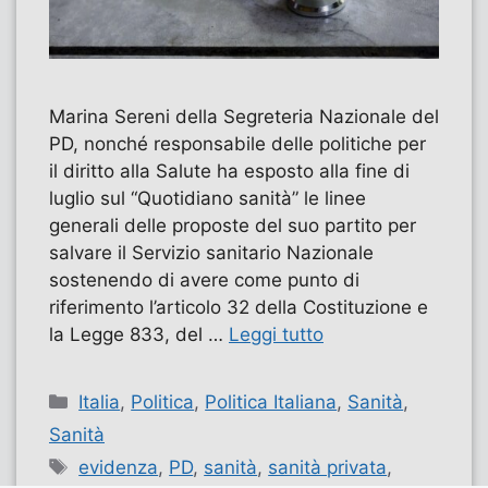
Marina Sereni della Segreteria Nazionale del
PD, nonché responsabile delle politiche per
il diritto alla Salute ha esposto alla fine di
luglio sul “Quotidiano sanità” le linee
generali delle proposte del suo partito per
salvare il Servizio sanitario Nazionale
sostenendo di avere come punto di
riferimento l’articolo 32 della Costituzione e
la Legge 833, del …
Leggi tutto
Categorie
Italia
,
Politica
,
Politica Italiana
,
Sanità
,
Sanità
Tag
evidenza
,
PD
,
sanità
,
sanità privata
,