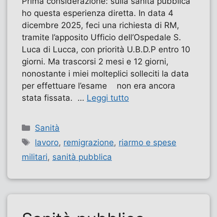
Prima considerazione: sulla sanità pubblica
ho questa esperienza diretta. In data 4
dicembre 2025, feci una richiesta di RM,
tramite l’apposito Ufficio dell’Ospedale S.
Luca di Lucca, con priorità U.B.D.P entro 10
giorni. Ma trascorsi 2 mesi e 12 giorni,
nonostante i miei molteplici solleciti la data
per effettuare l’esame non era ancora
stata fissata. …
Leggi tutto
Categorie
Sanità
Tag
lavoro
,
remigrazione
,
riarmo e spese
militari
,
sanità pubblica