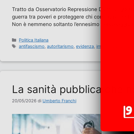
Tratto da Osservatorio Repressione Dietro la guerra
guerra tra poveri e proteggere chi concentra ricche
Non è nemmeno soltanto l’ennesimo personaggio m
Categorie
Politica Italiana
Tag
antifascismo
,
autoritarismo
,
evidenza
,
immigrazione
,
neo
La sanità pubblica che n
20/05/2026
di
Umberto Franchi