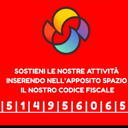
 ai migranti e la remigrazione si nasconde una vecchia fu
zza e potere. Roberto Vannacci non è un incidente della p
ediatico costruito …
Leggi tutto
fascismo
,
remigrazione
,
Vannacci
,
xenofobia
on funziona, Modena e la d