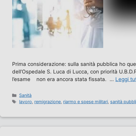
Prima considerazione: sulla sanità pubblica ho ques
dell’Ospedale S. Luca di Lucca, con priorità U.B.D.P 
l’esame non era ancora stata fissata. …
Leggi tu
Categorie
Sanità
Tag
lavoro
,
remigrazione
,
riarmo e spese militari
,
sanità pubbl