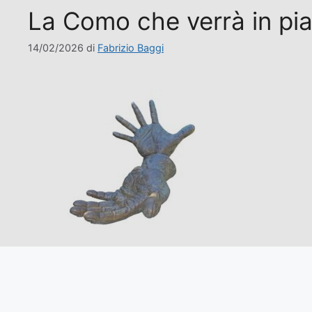
La Como che verrà in pia
14/02/2026
di
Fabrizio Baggi
Tratto da Ecoinformazioni «Como è la città dell’es
civile e morale. In quei mesi, lungo il confine e in