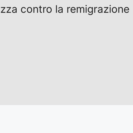
zza contro la remigrazione
tate 2016. Un’estate che non è stata soltanto una stagi
torno alla stazione di San Giovanni, centinaia di persone 