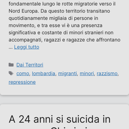
fondamentale lungo le rotte migratorie verso il
Nord Europa. Da questo territorio transitano
quotidianamente migliaia di persone in
movimento, e tra esse vi è una presenza
significativa e costante di minori stranieri non
accompagnati, ragazzi e ragazze che affrontano
…
Leggi tutto
Categorie
Dai Territori
Tag
como
,
lombardia
,
migranti
,
minori
,
razzismo
,
repressione
A 24 anni si suicida in