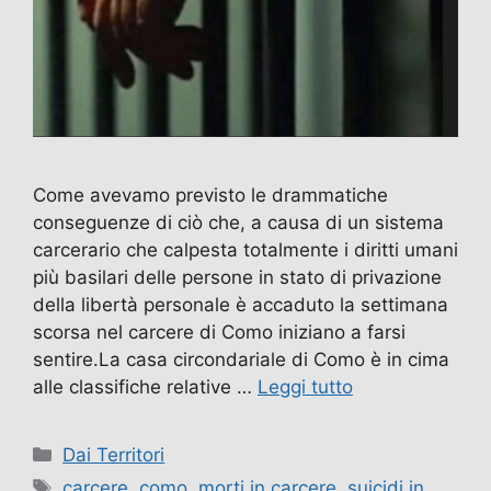
Come avevamo previsto le drammatiche
conseguenze di ciò che, a causa di un sistema
carcerario che calpesta totalmente i diritti umani
più basilari delle persone in stato di privazione
della libertà personale è accaduto la settimana
scorsa nel carcere di Como iniziano a farsi
sentire.La casa circondariale di Como è in cima
alle classifiche relative …
Leggi tutto
Categorie
Dai Territori
Tag
carcere
,
como
,
morti in carcere
,
suicidi in