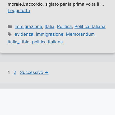
morale.L’accordo, siglato per la prima volta il …
Leggi tutto
Categorie
Immigrazione
,
Italia
,
Politica
,
Politica Italiana
Tag
evidenza
,
immigrazione
,
Memorandum
Italia_Libia
,
politica italiana
Pagina
Pagina
1
2
Successivo
→