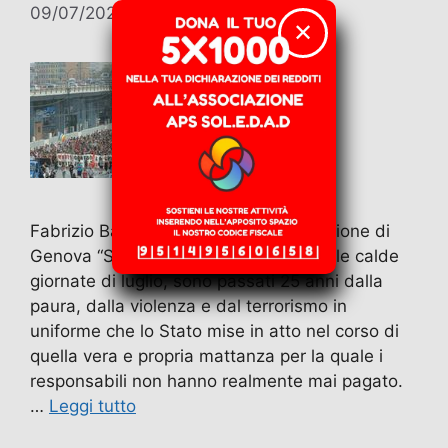
09/07/2026
di
Fabrizio Baggi
✕
Fabrizio Baggi, classe 1977 – Generazione di
Genova “Sono passati 25 anni da quelle calde
giornate di luglio, sono passati 25 anni dalla
paura, dalla violenza e dal terrorismo in
uniforme che lo Stato mise in atto nel corso di
quella vera e propria mattanza per la quale i
responsabili non hanno realmente mai pagato.
…
Leggi tutto