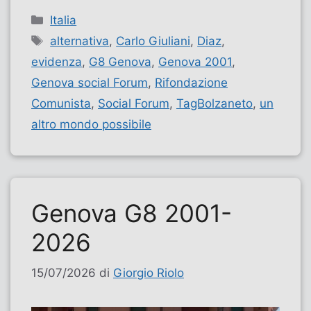
Categorie
Italia
Tag
alternativa
,
Carlo Giuliani
,
Diaz
,
evidenza
,
G8 Genova
,
Genova 2001
,
Genova social Forum
,
Rifondazione
Comunista
,
Social Forum
,
TagBolzaneto
,
un
altro mondo possibile
Genova G8 2001-
2026
15/07/2026
di
Giorgio Riolo