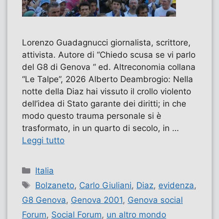
Lorenzo Guadagnucci giornalista, scrittore,
attivista. Autore di “Chiedo scusa se vi parlo
del G8 di Genova “ ed. Altreconomia collana
“Le Talpe”, 2026 Alberto Deambrogio: Nella
notte della Diaz hai vissuto il crollo violento
dell’idea di Stato garante dei diritti; in che
modo questo trauma personale si è
trasformato, in un quarto di secolo, in …
Leggi tutto
Categorie
Italia
Tag
Bolzaneto
,
Carlo Giuliani
,
Diaz
,
evidenza
,
G8 Genova
,
Genova 2001
,
Genova social
Forum
,
Social Forum
,
un altro mondo