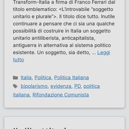
Transform-Italia a firma di Franco Ferrari dal
titolo emblematico: <L’introvabile “soggetto
unitario e plurale”>. Il titolo dice tutto. Inutile
continuare a pensare che ci sia una qualche
possibilità di costruire in Italia un soggetto
unitario antiliberista, anticapitalista,
antiguerra in alternativa al sistema politico
esistente. Un soggetto, sia detto, …
Leggi
tutto
Categorie
Italia
,
Politica
,
Politica Italiana
Tag
bipolarismo
,
evidenza
,
PD
,
politica
italiana
,
Rifondazione Comunista