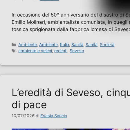
In occasione del 50° anniversario del disastro di Se
Emilio Molinari, ambientalista comunista, in quegli
tossica sprigionata dalla fabbrica Icmesa di Seve
Categorie
Ambiente
,
Ambiente
,
Italia
,
Sanità
,
Sanità
,
Società
Tag
ambiente e veleni
,
recenti
,
Seveso
L’eredità di Seveso, cinq
di pace
10/07/2026
di
Evasia Sancio