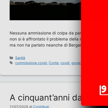
Nessuna ammissione di colpa da parte di Conte, ai 
non si è affrontato il problema della mancata zon
ma non ha parlato neanche di Bergamo, …
Leggi t
Categorie
Sanità
Tag
commissione covid
,
Conte
,
covid
,
governo Meloni
A cinquant’anni dal disas
11/07/2026
di
Contributi