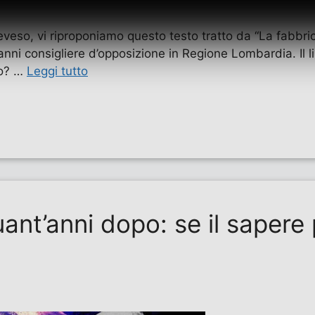
veso, vi riproponiamo questo testo tratto da “La fabbrica,
 anni consigliere d’opposizione in Regione Lombardia. Il 
so? …
Leggi tutto
uant’anni dopo: se il sapere 