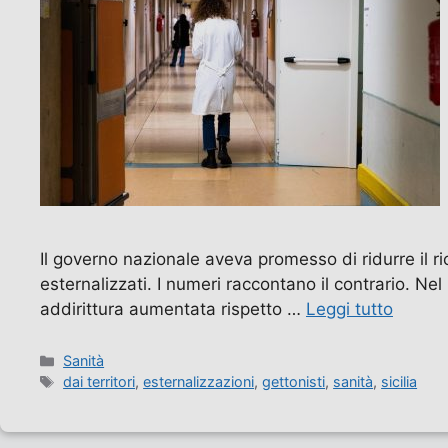
Il governo nazionale aveva promesso di ridurre il ric
esternalizzati. I numeri raccontano il contrario. N
addirittura aumentata rispetto …
Leggi tutto
Categorie
Sanità
Tag
dai territori
,
esternalizzazioni
,
gettonisti
,
sanità
,
sicilia