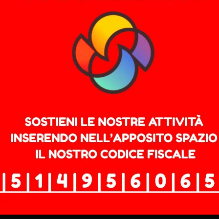
tempi del Covid-19 Presidente del Consiglio e Speranza 
a rossa nella bergamasca, Alzano Lombardo, Nembro l’ep
utto
tro di Seveso, con le parole 