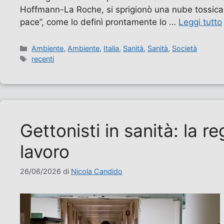
Hoffmann-La Roche, si sprigionò una nube tossica d
pace”, come lo definì prontamente lo …
Leggi tutto
Categorie
Ambiente
,
Ambiente
,
Italia
,
Sanità
,
Sanità
,
Società
Tag
recenti
Gettonisti in sanità: la r
lavoro
26/06/2026
di
Nicola Candido