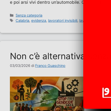
e poi arsi vivi dentro un’automobile. Quattro giova
Categorie
Senza categoria
Tag
Calabria
,
evidenza
,
lavoratori invisibili
,
lavoro
,
migranti
,
pr
Non c’è alternativa senz
03/03/2026
di
Franco Guaschino