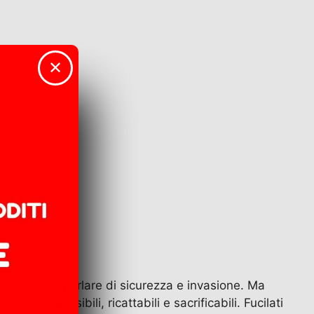
✕
inueranno a parlare di sicurezza e invasione. Ma
atori invisibili, ricattabili e sacrificabili. Fucilati