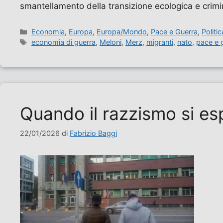
smantellamento della transizione ecologica e crim
Categorie
Economia
,
Europa
,
Europa/Mondo
,
Pace e Guerra
,
Politi
Tag
economia di guerra
,
Meloni
,
Merz
,
migranti
,
nato
,
pace e 
Quando il razzismo si es
22/01/2026
di
Fabrizio Baggi