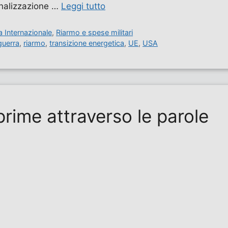
inalizzazione …
Leggi tutto
ca Internazionale
,
Riarmo e spese militari
guerra
,
riarmo
,
transizione energetica
,
UE
,
USA
prime attraverso le parole