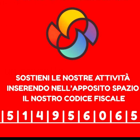
ni braccianti …
Leggi tutto
ecarietà
a un progetto