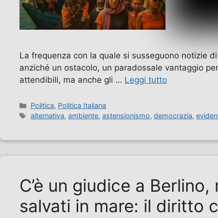
La frequenza con la quale si susseguono notizie di s
anziché un ostacolo, un paradossale vantaggio per le 
attendibili, ma anche gli …
Leggi tutto
Categorie
Politica
,
Politica Italiana
Tag
alternativa
,
ambiente
,
astensionismo
,
democrazia
,
evide
C’è un giudice a Berlino
salvati in mare: il diritt