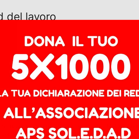
d del lavoro
ti uccisi in Calabria. Piantedosi, Salvini e Meloni cont
 dei decreti flussi e un modello economico che produce lavor