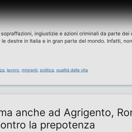
opraffazioni, ingiustizie e azioni criminali da parte dei 
destre in Italia e in gran parte del mondo. Infatti, non s
nza
,
lavoro
,
migranti
,
politica
,
qualità della vita
, ma anche ad Agrigento, R
o contro la prepotenza