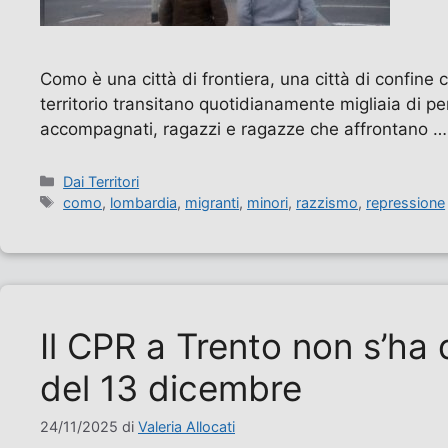
Como è una città di frontiera, una città di confin
territorio transitano quotidianamente migliaia di p
accompagnati, ragazzi e ragazze che affrontano 
Categorie
Dai Territori
Tag
como
,
lombardia
,
migranti
,
minori
,
razzismo
,
repressione
Il CPR a Trento non s’ha 
del 13 dicembre
24/11/2025
di
Valeria Allocati