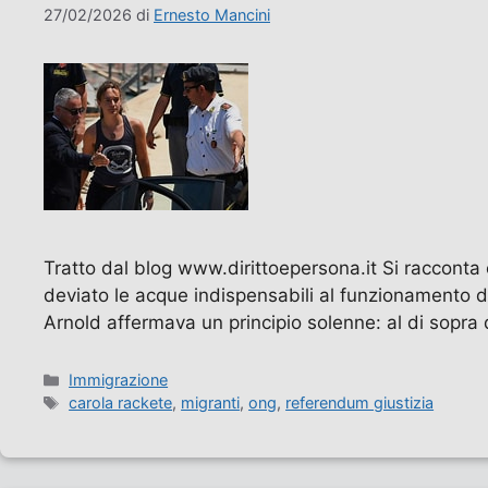
27/02/2026
di
Ernesto Mancini
Tratto dal blog www.dirittoepersona.it Si racconta 
deviato le acque indispensabili al funzionamento de
Arnold affermava un principio solenne: al di sopra d
Categorie
Immigrazione
Tag
carola rackete
,
migranti
,
ong
,
referendum giustizia