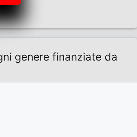
gni genere finanziate da
iche di persone disperate in cerca di una nuova
na con un bilancio iniziale di 27 morti e circa 40