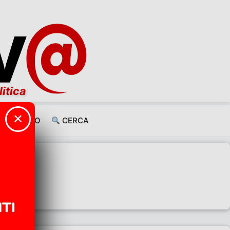
litica
✕
CHI SIAMO
CERCA