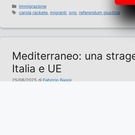
Categorie
Immigrazione
Tag
carola rackete
,
migranti
,
ong
,
referendum giustizia
Mediterraneo: una strage
Italia e UE
25/08/2025
di
Fabrizio Baggi
Quella in corso nel Mediterraneo è una vera e prop
vita partite poche ore prima da Tripoli (Libia) son
dispersi. …
Leggi tutto
Categorie
Italia
,
Politica
,
Politica Italiana
Tag
cpr
,
mediterraneo
,
migranti
,
ong