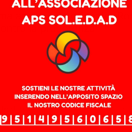
, ma anche ad Agrigento, R
o contro la prepotenza
che, alcuni secoli fa, il mugnaio Arnold di Potsdam, vitt
l suo mulino, si ribellasse con fierezza esclamando: «Ci
ell’arbitrio …
Leggi tutto