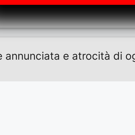
 annunciata e atrocità di o
ria strage. Nelle scorse settimane due imbarcazioni car
o naufragate a 14 miglia da Lampedusa, in area SAR italia