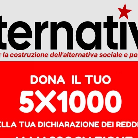
 la costruzione dell'alternativa sociale e po
ITALIA
EUROPA/MONDO
DAI TERRITORI
TEMI