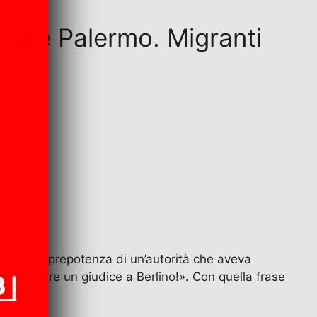
oma e Palermo. Migranti
ima della prepotenza di un’autorità che aveva
 sarà pure un giudice a Berlino!». Con quella frase