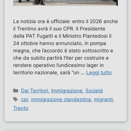
La notizia ora è ufficiale: entro il 2026 anche
il Trentino avrà il suo CPR. Il Presidente
della PAT Fugatti e il Ministro Piantedosi il
24 ottobre hanno annunciato, in pompa
magna, che l’accordo è stato sottoscritto e
che da subito partirà l’iter per costruire e
rendere operativo l’undicesimo lager in
territorio nazionale, sarà “un …
Leggi tutto
Categorie
Dai Territori
,
Immigrazione
,
Società
Tag
cpr
,
immigrazione clandestina
,
migranti
,
Trento