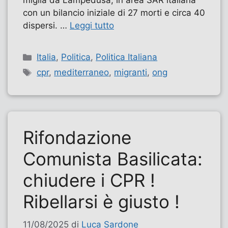
miglia da Lampedusa, in area SAR italiana
con un bilancio iniziale di 27 morti e circa 40
dispersi. …
Leggi tutto
Categorie
Italia
,
Politica
,
Politica Italiana
Tag
cpr
,
mediterraneo
,
migranti
,
ong
Rifondazione
Comunista Basilicata:
chiudere i CPR !
Ribellarsi è giusto !
11/08/2025
di
Luca Sardone