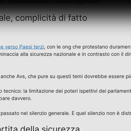
tace, o parla sottovoce, o cambia argomento.
ale, complicità di fatto
ne verso Paesi terzi
, con le ong che protestano durame
inaccia alla sicurezza nazionale e in contrasto con il diri
 anche Avs, che pure su questi temi dovrebbe essere più
tecnico: la limitazione dei poteri ispettivi dei parlamen
rbare davvero.
 passato nel silenzio generale. E quel silenzio non è dist
rtita della sicurezza