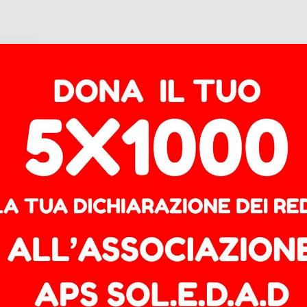
la segue: silenzi sul blocco navale, ammiccamenti sui Cpr,
ibattito alla Camera in cui una rappresentante del Pd e un e
ani”. Litigano sul tono, sulla credibilità, sul posizioname
’emergenza è “reale”, la durezza è “necessaria”.
posizione vanno a braccetto sulla sicurezza
. Non dic
tto: si coprono.
liberticidi a raffica. Un decreto sicurezza che introduce
 rimette in campo il blocco navale, le deportazioni verso
one del diritto d’asilo. E mentre tutto questo passa, la 