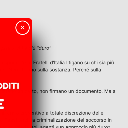
✕
 gara a chi è più “duro”
sponente di Fratelli d’Italia litigano su chi sia più
nto. Non litigano sulla sostanza. Perché sulla
hiarano un patto, non firmano un documento. Ma si
 il fermo preventivo a totale discrezione delle
 Paesi terzi, la criminalizzazione del soccorso in
premier chiede agli agenti «un approccio più duro»