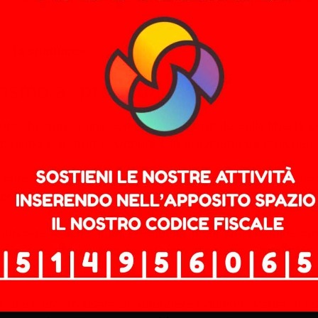
la,
fa spallucce
.
tarismo a “propaganda”
a che apre a una compressione brutale della libertà pers
aganda” e “truffa”. Oppure con argomenti da ragioneria
alto autoritario, stai discutendo l’efficienza amministrat
propri poteri contro cittadini e manifestanti. Basta che l
iare la solita litania — quella in cui tutti i manifestant
on votare una risoluzione insieme alle destre. Bene. Ma 
serenasse.
a di essere accusata di “difendere i violenti”. Paura di 