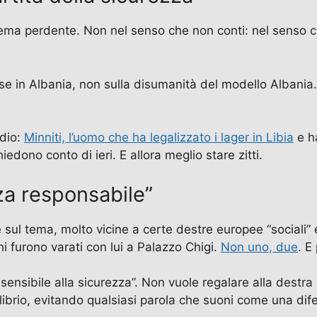
 tema perdente. Non nel senso che non conti: nel senso 
se in Albania, non sulla disumanità del modello Albania. 
adio:
Minniti, l’uomo che ha legalizzato i lager in Libia
e h
hiedono conto di ieri. E allora meglio stare zitti.
za responsabile”
 sul tema, molto vicine a certe destre europee “sociali” 
ni furono varati con lui a Palazzo Chigi.
Non uno, due
. E
nsibile alla sicurezza”. Non vuole regalare alla destra l’ar
quilibrio, evitando qualsiasi parola che suoni come una dife