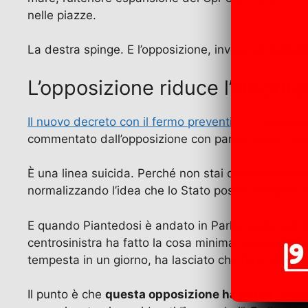
nelle piazze.
La destra spinge. E l’opposizione, invece di fermar
L’opposizione riduce l’autori
Il nuovo decreto con il fermo preventivo
— una misur
commentato dall’opposizione con parole come “prop
È una linea suicida. Perché non stai contestando il s
normalizzando l’idea che lo Stato possa allargare i 
E quando Piantedosi è andato in Parlamento a pronunc
centrosinistra ha fatto la cosa minima sindacale: n
tempesta in un giorno, ha lasciato che l’aria si ras
Il punto è che
questa opposizione ha paura
. Paur