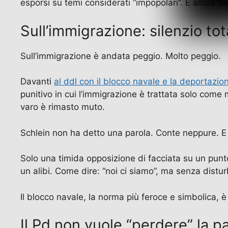
esporsi su temi considerati “impopolari”. E allora 
Sull’immigrazione: silenzio tot
Sull’immigrazione è andata peggio. Molto peggio.
Davanti
al ddl con il blocco navale e la deportazio
punitivo in cui l’immigrazione è trattata solo come m
varo è rimasto muto.
Schlein non ha detto una parola. Conte neppure. E
Solo una timida opposizione di facciata su un punto 
un alibi. Come dire: “noi ci siamo”, ma senza distu
Il blocco navale, la norma più feroce e simbolica, è
Il Pd non vuole “perdere” la pa