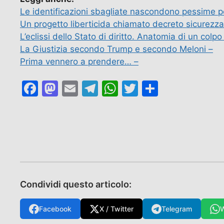
Le identificazioni sbagliate nascondono pessime po
Un progetto liberticida chiamato decreto sicurezza
L’eclissi dello Stato di diritto. Anatomia di un colp
La Giustizia secondo Trump e secondo Meloni –
Prima vennero a prendere… –
F
M
E
T
W
T
C
a
a
m
el
h
w
o
c
st
ai
e
at
itt
n
e
o
l
gr
s
er
di
b
d
a
A
vi
o
o
m
p
di
o
n
p
Condividi questo articolo:
k
Facebook
X / Twitter
Telegram