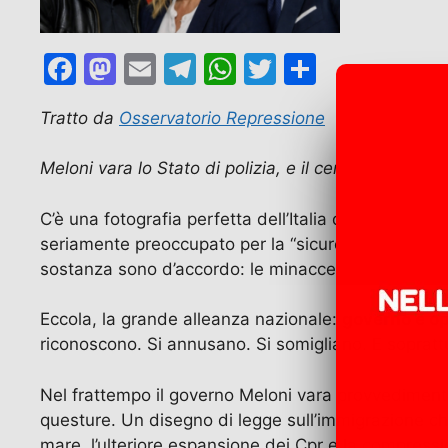
F
M
E
T
W
T
C
a
a
m
el
h
w
o
Tratto da
Osservatorio Repressione
c
st
ai
e
at
itt
n
e
o
l
gr
s
er
di
Meloni vara lo Stato di polizia, e il centrosinistra 
b
d
a
A
vi
C’è una fotografia perfetta dell’Italia di oggi: un d
o
o
m
p
di
seriamente preoccupato per la “sicurezza degli itali
o
n
p
sostanza sono d’accordo: le minacce sono “serie”, l
k
Eccola, la grande alleanza nazionale:
governo e op
riconoscono. Si annusano. Si somigliano. E soprattu
Nel frattempo il governo Meloni vara provvedimenti 
questure. Un disegno di legge sull’immigrazione che
mare, l’ulteriore espansione dei Cpr e la compressi