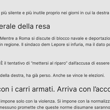
iù silente e più inutile proprio nei giorni in cui la destr
rale della resa
a. Mentre a Roma si discute di blocco navale e deportazi
n regione. Il sindaco dem Lepore si infuria, ma il dato poli
 il tentativo di “mettersi al riparo” dall’accusa di essere
ella destra, ha già perso. Anche se vince le elezioni.
con i carri armati. Arriva con l’ac
 si impone solo con la violenza. Si impone con la normali
o nessuno promette che queste norme disumane saranno 