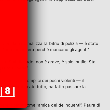
onale e normalizza l’arbitrio di polizia — è stato
: “non funzionerà perché mancano gli agenti”.
iva. Stai dicendo: non è grave, è solo inutile. Stai
o faccia “bene”.
i diventano complici dei pochi violenti — il
poi ha derubricato tutto, ha fatto passare la
essere dipinta come “amica dei delinquenti”. Paura di