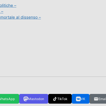
litiche –
 –
o mortale al dissenso –
WhatsApp
Mastodon
TikTok
VK
Emai