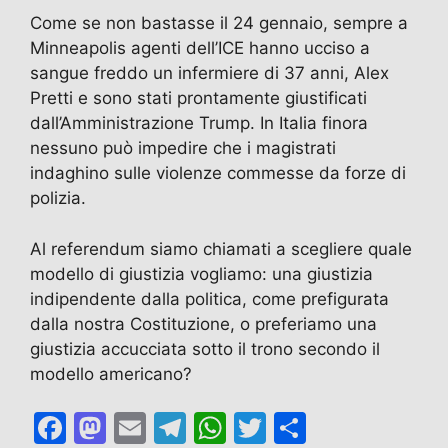
Come se non bastasse il 24 gennaio, sempre a
Minneapolis agenti dell’ICE hanno ucciso a
sangue freddo un infermiere di 37 anni, Alex
Pretti e sono stati prontamente giustificati
dall’Amministrazione Trump. In Italia finora
nessuno può impedire che i magistrati
indaghino sulle violenze commesse da forze di
polizia.
Al referendum siamo chiamati a scegliere quale
modello di giustizia vogliamo: una giustizia
indipendente dalla politica, come prefigurata
dalla nostra Costituzione, o preferiamo una
giustizia accucciata sotto il trono secondo il
modello americano?
F
M
E
T
W
T
C