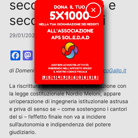
secondo Trump e
✕
secondo Meloni
29/01/2026
di
Contributi
F
M
E
T
W
T
C
a
a
m
el
h
w
o
di Domenico Gallo – Tratto da
DomenicoGallo.it
c
st
ai
e
at
itt
n
e
o
l
gr
s
er
di
La riscrittura del titolo IV della Costituzione con
b
d
a
A
vi
la legge costituzionale Nordio Meloni, appare
un’operazione di ingegneria istituzionale astrusa
o
o
m
p
di
e priva di senso se – come sostengono i cantori
o
n
p
del si – l’effetto finale non va a incidere
k
sull’autonomia e indipendenza del potere
giudiziario.