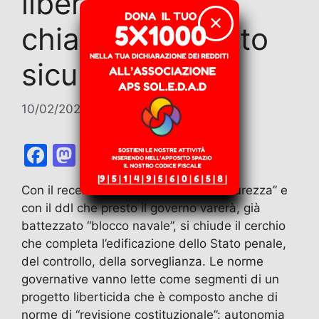
liberticida
✕
chiamato decreto
sicurezza
10/02/2026
di
Giovanni Russo Spena
F
M
E
T
W
T
C
a
a
m
el
h
w
o
Con il recente, ennesimo decreto “sicurezza” e
c
st
ai
e
at
itt
n
con il ddl che presto il governo varerà, già
e
o
l
gr
s
er
di
battezzato “blocco navale”, si chiude il cerchio
b
d
a
A
vi
che completa l’edificazione dello Stato penale,
del controllo, della sorveglianza. Le norme
o
o
m
p
di
governative vanno lette come segmenti di un
o
n
p
progetto liberticida che è composto anche di
k
norme di “revisione costituzionale”: autonomia