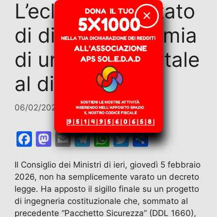
L’eclissi dello Stato
✕
di diritto. Anatomia
di un colpo mortale
al dissenso
06/02/2026
di
Marco Nesci
F
M
E
T
W
T
C
a
a
m
el
h
w
o
Il Consiglio dei Ministri di ieri, giovedì 5 febbraio
c
st
ai
e
at
itt
n
2026, non ha semplicemente varato un decreto
e
o
l
gr
s
er
di
legge. Ha apposto il sigillo finale su un progetto
b
d
a
A
vi
di ingegneria costituzionale che, sommato al
o
o
m
p
di
precedente “Pacchetto Sicurezza” (DDL 1660),