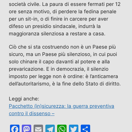
società civile. La paura di essere fermati per 12
ore senza motivo, di perdere la fedina penale
per un sit-in, o di finire in carcere per aver
difeso un presidio sindacale, indurrà la
maggioranza silenziosa a restare a casa.
Ciò che si sta costruendo non è un Paese più
sicuro, ma un Paese più silenzioso, in cui puoi
solo chinare il capo davanti al potere e alla
prevaricazione. E in democrazia, il silenzio
imposto per legge non è ordine: è l’anticamera
dell’autoritarismo, è la fine dello Stato di diritto.
Leggi anche:
Pacchetto (in)sicurezza: la guerra preventiva
contro il dissenso –
F
M
E
T
W
T
C