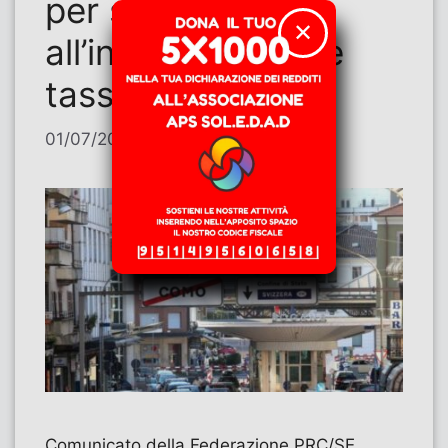
per sempre
✕
all’incostituzionale
tassa sulla salute
01/07/2026
di
Contributi
Comunicato della Federazione PRC/SE