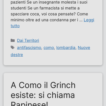
pazienti Se un insegnante molesta i suoi
studenti Se un farmacista si mette a
spacciare coca, voi cosa pensate? Come
minimo oltre ad una condanna per i …
Leggi
tutto
Categorie
Dai Territori
Tag
antifascismo
,
como
,
lombardia
,
Nuove
destre
A Como il Grinch
esiste: si chiama
Rapinese!