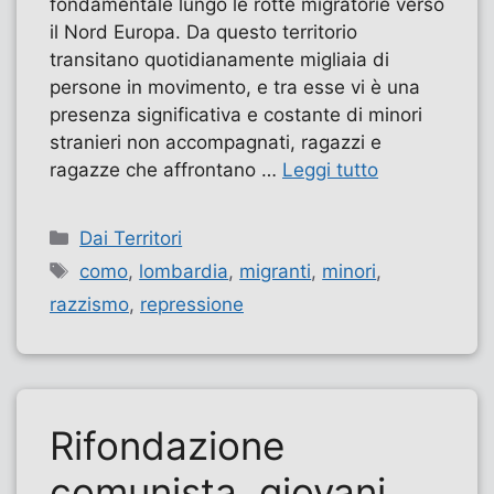
fondamentale lungo le rotte migratorie verso
il Nord Europa. Da questo territorio
transitano quotidianamente migliaia di
persone in movimento, e tra esse vi è una
presenza significativa e costante di minori
stranieri non accompagnati, ragazzi e
ragazze che affrontano …
Leggi tutto
Categorie
Dai Territori
Tag
como
,
lombardia
,
migranti
,
minori
,
razzismo
,
repressione
Rifondazione
comunista, giovani