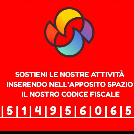
cco per i nostri Comuni di frontiera, che vedrebbero dec
per una tassa senza senso, ingiusta, incostituzionale e
ritirare il provvedimento e al Presidente Fontana di non 