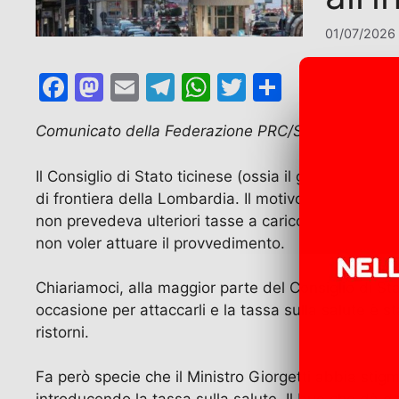
01/07/2026
F
M
E
T
W
T
C
a
a
m
el
h
w
o
Comunicato della Federazione PRC/SE Como
c
st
ai
e
at
itt
n
e
o
l
gr
s
er
di
Il Consiglio di Stato ticinese (ossia il governo del 
b
d
a
A
vi
di frontiera della Lombardia. Il motivo: l’incostituz
non prevedeva ulteriori tasse a carico dei vecchi f
o
o
m
p
di
non voler attuare il provvedimento.
o
n
p
k
Chiariamoci, alla maggior parte del Consiglio di Sta
occasione per attaccarli e la tassa sulla salute è 
ristorni.
Fa però specie che il Ministro Giorgetti abbia stigma
introducendo la tassa sulla salute. Il bue che dà d