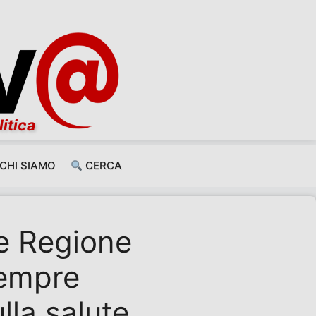
litica
CHI SIAMO
CERCA
 e Regione
sempre
lla salute