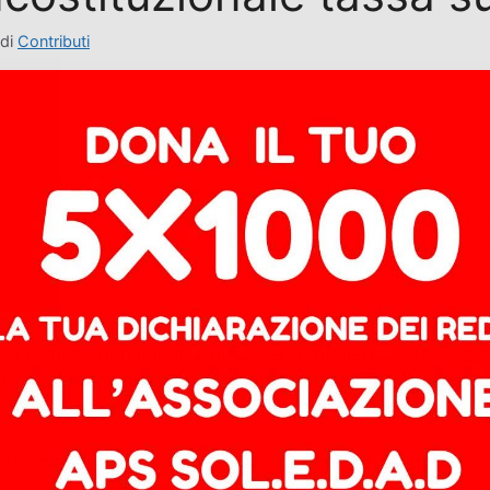
di
Contributi
Canton Ticino) ha deciso di sospendere, in via cautelativa,
ionale tassa sulla salute, a carico dei vecchi frontalieri,
rontalieri. La misura non riguarda i Comuni confinanti d
to ticinese non importa nulla dei frontalieri; diversi es
stata una magnifica scusa, servita su un piatto d’argento
tizzato l’accaduto, richiamando il rispetto del trattato i
el cornuto all’asino. Silenzio tombale invece dai rappres