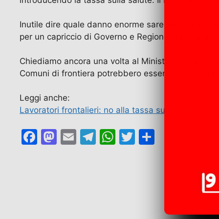
Inutile dire quale danno enorme sarebbe questo blo
per un capriccio di Governo e Regione Lombardia, 
Chiediamo ancora una volta al Ministro Giorgetti di 
Comuni di frontiera potrebbero essere devastanti.
Leggi anche:
Lavoratori frontalieri: no alla tassa sulla salute! –
F
M
E
T
W
T
C
a
a
m
el
h
w
o
c
st
ai
e
at
itt
n
e
o
l
gr
s
er
di
b
d
a
A
vi
o
o
m
p
di