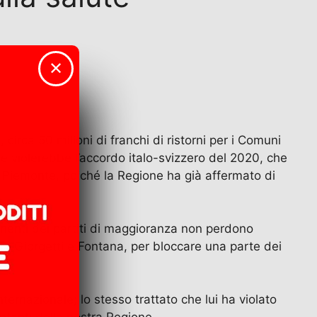
✕
 circa 50 milioni di franchi di ristorni per i Comuni
 che violerebbe l’accordo italo-svizzero del 2020, che
el Piemonte, poiché la Regione ha già affermato di
ponenti dei partiti di maggioranza non perdono
 da Giorgetti e Fontana, per bloccare una parte dei
nternazionale; lo stesso trattato che lui ha violato
entanti della nostra Regione.