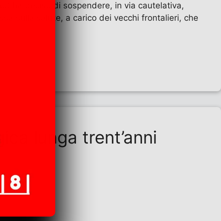
o) ha deciso di sospendere, in via cautelativa,
assa sulla salute, a carico dei vecchi frontalieri, che
gica lunga trent’anni