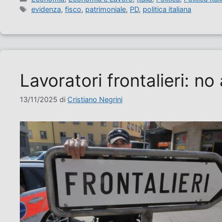
Tag
evidenza
,
fisco
,
patrimoniale
,
PD
,
politica italiana
Lavoratori frontalieri: no 
13/11/2025
di
Cristiano Negrini