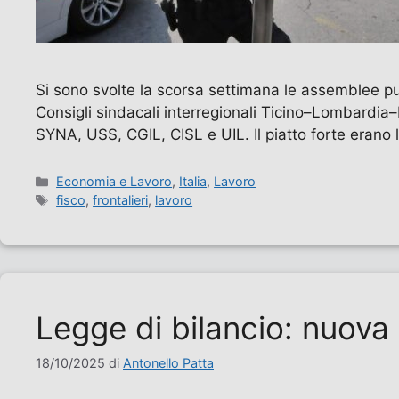
Si sono svolte la scorsa settimana le assemblee pu
Consigli sindacali interregionali Ticino–Lombardia–
SYNA, USS, CGIL, CISL e UIL. Il piatto forte erano 
Categorie
Economia e Lavoro
,
Italia
,
Lavoro
Tag
fisco
,
frontalieri
,
lavoro
Legge di bilancio: nuova 
18/10/2025
di
Antonello Patta