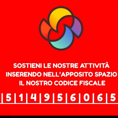
lio di Stato ticinese (ossia il governo del Canton Ticin
i frontiera della Lombardia. Il motivo: l’incostituzionale t
…
Leggi tutto
atrimoniale: una resa ideolo