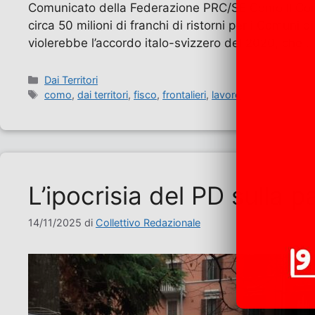
Comunicato della Federazione PRC/SE Como Il Consig
circa 50 milioni di franchi di ristorni per i Comuni d
violerebbe l’accordo italo-svizzero del 2020, che 
Categorie
Dai Territori
Tag
como
,
dai territori
,
fisco
,
frontalieri
,
lavoro
L’ipocrisia del PD sulla p
14/11/2025
di
Collettivo Redazionale