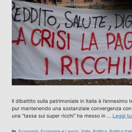
Il dibattito sulla patrimoniale in Italia è l’ennesimo
pur mantenendo una sostanziale convergenza con le 
una “tassa sui super ricchi” ha messo in …
Leggi tu
Categorie
Economia
,
Economia e Lavoro
,
Italia
,
Politica
,
Politica Ital