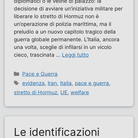
diplomatici o le veline di palazzo: la
decisione di avviare un’iniziativa militare per
liberare lo stretto di Hormuz non è
un’operazione di polizia marittima, ma il
preludio a un nuovo capitolo tragico della
guerra globale permanente. L’Italia, ancora
una volta, sceglie di infilarsi in un vicolo
cieco, trascinata …
Leggi tutto
Categorie
Pace e Guerra
Tag
evidenza
,
Iran
,
Italia
,
pace e guerra
,
stretto di Hormuz
,
UE
,
welfare
Le identificazioni