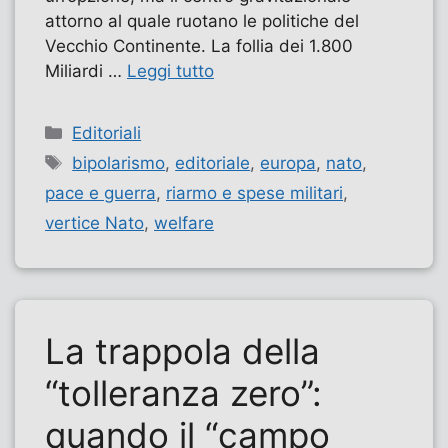
attorno al quale ruotano le politiche del
Vecchio Continente. La follia dei 1.800
Miliardi …
Leggi tutto
Categorie
Editoriali
Tag
bipolarismo
,
editoriale
,
europa
,
nato
,
pace e guerra
,
riarmo e spese militari
,
vertice Nato
,
welfare
La trappola della
“tolleranza zero”:
quando il “campo