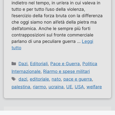
indietro nel tempo, in un’era in cui valeva in
tutto e per tutto l’uso della violenza,
l’esercizio della forza bruta con la differenza
che oggi siamo non all’età della pietra ma
dell’atomica. Anche le sempre più forti
contrapposizioni sul fronte commerciale
parlano di una peculiare guerra …
Leggi
tutto
Categorie
Dazi
,
Editoriali
,
Pace e Guerra
,
Politica
Internazionale
,
Riarmo e spese militari
Tag
dazi
,
editoriale
,
nato
,
pace e guerra
,
palestina
,
riarmo
,
ucraina
,
UE
,
USA
,
welfare