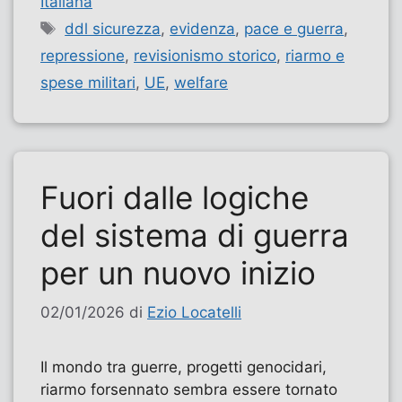
Italiana
Tag
ddl sicurezza
,
evidenza
,
pace e guerra
,
repressione
,
revisionismo storico
,
riarmo e
spese militari
,
UE
,
welfare
Fuori dalle logiche
del sistema di guerra
per un nuovo inizio
02/01/2026
di
Ezio Locatelli
Il mondo tra guerre, progetti genocidari,
riarmo forsennato sembra essere tornato