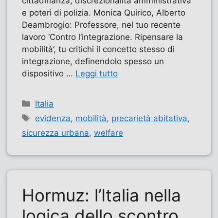
cittadinanza, discrezionalità amministrativa
e poteri di polizia. Monica Quirico, Alberto
Deambrogio: Professore, nel tuo recente
lavoro ‘Contro l’integrazione. Ripensare la
mobilità’, tu critichi il concetto stesso di
integrazione, definendolo spesso un
dispositivo …
Leggi tutto
Categorie
Italia
Tag
evidenza
,
mobilità
,
precarietà abitativa
,
sicurezza urbana
,
welfare
Hormuz: l’Italia nella
logica dello scontro