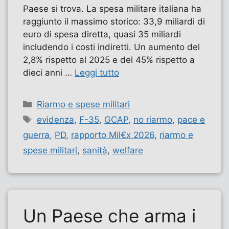
Paese si trova. La spesa militare italiana ha
raggiunto il massimo storico: 33,9 miliardi di
euro di spesa diretta, quasi 35 miliardi
includendo i costi indiretti. Un aumento del
2,8% rispetto al 2025 e del 45% rispetto a
dieci anni …
Leggi tutto
Categorie
Riarmo e spese militari
Tag
evidenza
,
F-35
,
GCAP
,
no riarmo
,
pace e
guerra
,
PD
,
rapporto Mil€x 2026
,
riarmo e
spese militari
,
sanità
,
welfare
Un Paese che arma i