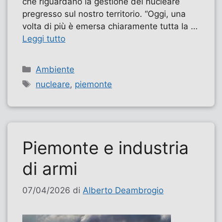
che riguardano la gestione del nucleare
pregresso sul nostro territorio. “Oggi, una
volta di più è emersa chiaramente tutta la …
Leggi tutto
Categorie
Ambiente
Tag
nucleare
,
piemonte
Piemonte e industria
di armi
07/04/2026
di
Alberto Deambrogio