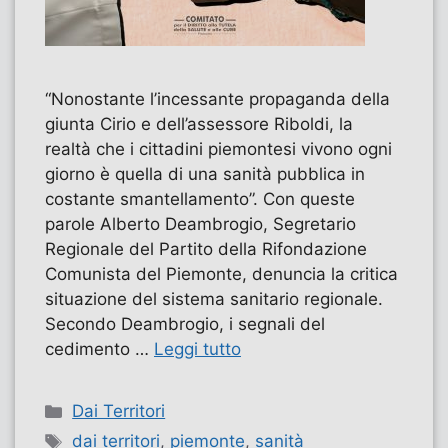
“Nonostante l’incessante propaganda della
giunta Cirio e dell’assessore Riboldi, la
realtà che i cittadini piemontesi vivono ogni
giorno è quella di una sanità pubblica in
costante smantellamento”. Con queste
parole Alberto Deambrogio, Segretario
Regionale del Partito della Rifondazione
Comunista del Piemonte, denuncia la critica
situazione del sistema sanitario regionale.
Secondo Deambrogio, i segnali del
cedimento …
Leggi tutto
Categorie
Dai Territori
Tag
dai territori
,
piemonte
,
sanità