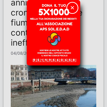
anni di inazione
✕
cronica. Difendere
fiumi e territorio
contro soluzioni
inefficaci»
04/08/2026
di
Alberto Deambrogio