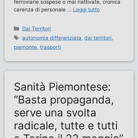
ferroviarie sospese o mai riattivate, cronica
carenza di personale …
Leggi tutto
Categorie
Dai Territori
Tag
autonomia differenziata
,
dai territori
,
piemonte
,
trasporti
Sanità Piemontese:
“Basta propaganda,
serve una svolta
radicale, tutte e tutti