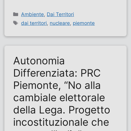
Categorie
Ambiente
,
Dai Territori
Tag
dai territori
,
nucleare
,
piemonte
Autonomia
Differenziata: PRC
Piemonte, “No alla
cambiale elettorale
della Lega. Progetto
incostituzionale che