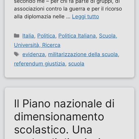
secondo me – per chi fa parte di gruppi, di
associazioni contro la guerra e per il ricorso
alla diplomazia nelle …
Leggi tutto
Categorie
Italia
,
Politica
,
Politica Italiana
,
Scuola,
Università, Ricerca
Tag
evidenza
,
militarizzazione della scuola
,
referendum giustizia
,
scuola
Il Piano nazionale di
dimensionamento
scolastico. Una