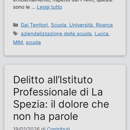
sono le …
Leggi tutto
Categorie
Dai Territori
,
Scuola, Università, Ricerca
Tag
aziendalizzazione della scuola
,
Lucca
,
MIM
,
scuola
Delitto all’Istituto
Professionale di La
Spezia: il dolore che
non ha parole
19/01/2026
di
Contributi