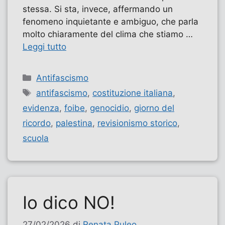
stessa. Si sta, invece, affermando un
fenomeno inquietante e ambiguo, che parla
molto chiaramente del clima che stiamo …
Leggi tutto
Categorie
Antifascismo
Tag
antifascismo
,
costituzione italiana
,
evidenza
,
foibe
,
genocidio
,
giorno del
ricordo
,
palestina
,
revisionismo storico
,
scuola
Io dico NO!
27/02/2026
di
Renata Puleo