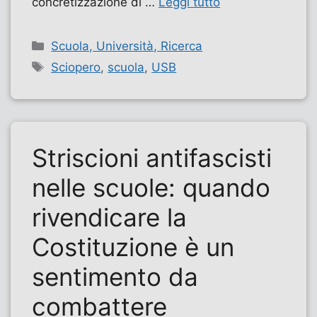
concretizzazione di …
Leggi tutto
Categorie
Scuola, Università, Ricerca
Tag
Sciopero
,
scuola
,
USB
Striscioni antifascisti
nelle scuole: quando
rivendicare la
Costituzione è un
sentimento da
combattere