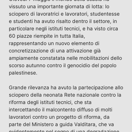
vissuto una importante giornata di lotta: lo
o
o
m
p
di
sciopero di lavoratrici e lavoratori, studentesse
o
n
p
e studenti ha avuto risalto dentro il settore, in
k
particolare negli istituti tecnici, e ha visto circa
60 piazze riempite in tutta Italia,
rappresentando un nuovo elemento di
concretizzazione di una attivazione già
ampiamente constatata nelle mobilitazioni dello
scorso autunno contro il genocidio del popolo
palestinese.
Grande rilevanza ha avuto la partecipazione allo
sciopero della neonata Rete nazionale contro la
riforma degli istituti tecnici, che sta
intercettando il malcontento diffuso di molti
lavoratori contro un progetto di riforma, da
parte del Ministero a guida Valditara, che va
evidentemente nel segno di una degradazione