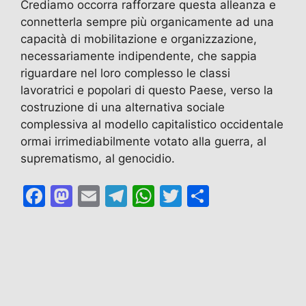
Crediamo occorra rafforzare questa alleanza e
connetterla sempre più organicamente ad una
capacità di mobilitazione e organizzazione,
necessariamente indipendente, che sappia
riguardare nel loro complesso le classi
lavoratrici e popolari di questo Paese, verso la
costruzione di una alternativa sociale
complessiva al modello capitalistico occidentale
ormai irrimediabilmente votato alla guerra, al
suprematismo, al genocidio.
F
M
E
T
W
T
C
a
a
m
el
h
w
o
c
st
ai
e
at
itt
n
e
o
l
gr
s
er
di
b
d
a
A
vi
o
o
m
p
di