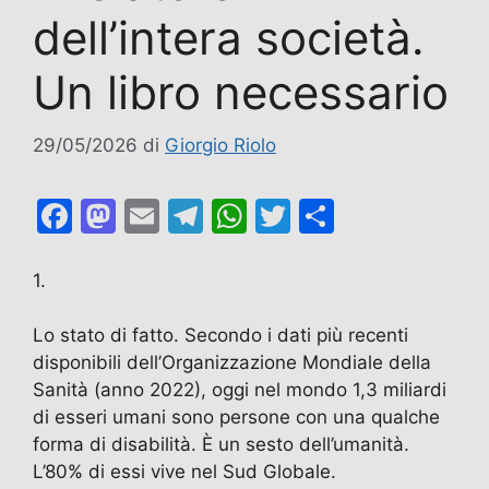
dell’intera società.
Un libro necessario
29/05/2026
di
Giorgio Riolo
F
M
E
T
W
T
C
a
a
m
el
h
w
o
c
st
ai
e
at
itt
n
1.
e
o
l
gr
s
er
di
Lo stato di fatto. Secondo i dati più recenti
b
d
a
A
vi
disponibili dell’Organizzazione Mondiale della
o
o
m
p
di
Sanità (anno 2022), oggi nel mondo 1,3 miliardi
o
n
p
di esseri umani sono persone con una qualche
forma di disabilità. È un sesto dell’umanità.
k
L’80% di essi vive nel Sud Globale.