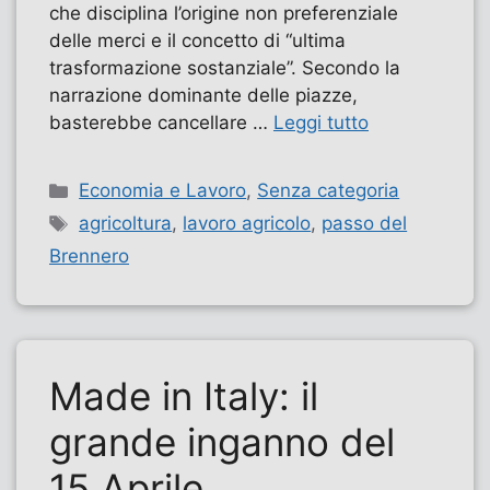
che disciplina l’origine non preferenziale
delle merci e il concetto di “ultima
trasformazione sostanziale”. Secondo la
narrazione dominante delle piazze,
basterebbe cancellare …
Leggi tutto
Categorie
Economia e Lavoro
,
Senza categoria
Tag
agricoltura
,
lavoro agricolo
,
passo del
Brennero
Made in Italy: il
grande inganno del
15 Aprile