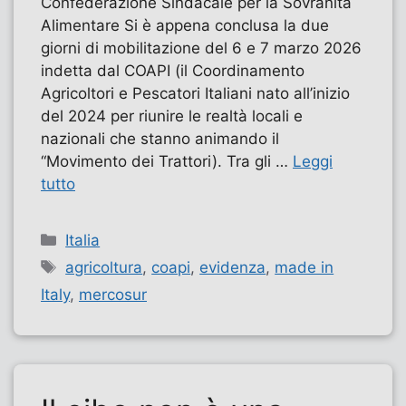
Confederazione Sindacale per la Sovranità
Alimentare Si è appena conclusa la due
giorni di mobilitazione del 6 e 7 marzo 2026
indetta dal COAPI (il Coordinamento
Agricoltori e Pescatori Italiani nato all’inizio
del 2024 per riunire le realtà locali e
nazionali che stanno animando il
“Movimento dei Trattori). Tra gli …
Leggi
tutto
Categorie
Italia
Tag
agricoltura
,
coapi
,
evidenza
,
made in
Italy
,
mercosur