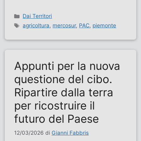
Categorie
Dai Territori
Tag
agricoltura
,
mercosur
,
PAC
,
piemonte
Appunti per la nuova
questione del cibo.
Ripartire dalla terra
per ricostruire il
futuro del Paese
12/03/2026
di
Gianni Fabbris