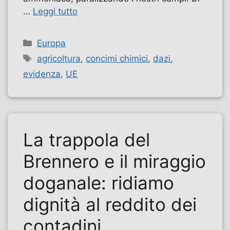
…
Leggi tutto
Categorie
Europa
Tag
agricoltura
,
concimi chimici
,
dazi
,
evidenza
,
UE
La trappola del
Brennero e il miraggio
doganale: ridiamo
dignità al reddito dei
contadini