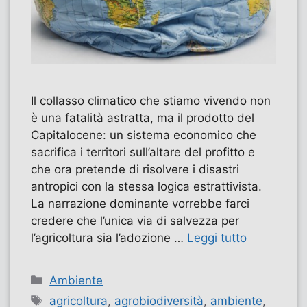
Il collasso climatico che stiamo vivendo non
è una fatalità astratta, ma il prodotto del
Capitalocene: un sistema economico che
sacrifica i territori sull’altare del profitto e
che ora pretende di risolvere i disastri
antropici con la stessa logica estrattivista.
La narrazione dominante vorrebbe farci
credere che l’unica via di salvezza per
l’agricoltura sia l’adozione …
Leggi tutto
Categorie
Ambiente
Tag
agricoltura
,
agrobiodiversità
,
ambiente
,