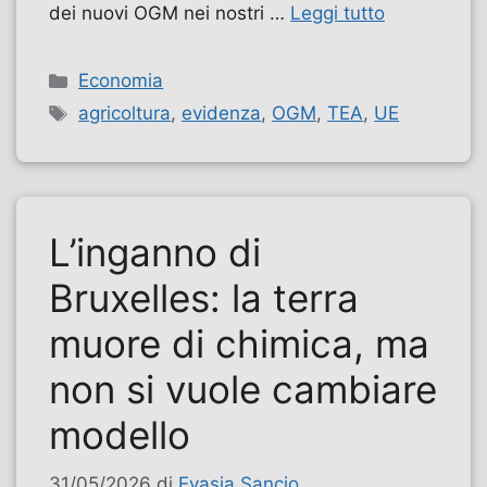
dei nuovi OGM nei nostri …
Leggi tutto
Categorie
Economia
Tag
agricoltura
,
evidenza
,
OGM
,
TEA
,
UE
L’inganno di
Bruxelles: la terra
muore di chimica, ma
non si vuole cambiare
modello
31/05/2026
di
Evasia Sancio