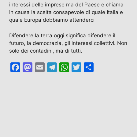
interessi delle imprese ma del Paese e chiama
in causa la scelta consapevole di quale Italia e
quale Europa dobbiamo attenderci
Difendere la terra oggi significa difendere il
futuro, la democrazia, gli interessi collettivi. Non
solo dei contadini, ma di tutti.
F
M
E
T
W
T
C
a
a
m
el
h
w
o
c
st
ai
e
at
itt
n
e
o
l
gr
s
er
di
b
d
a
A
vi
o
o
m
p
di
o
n
p
k