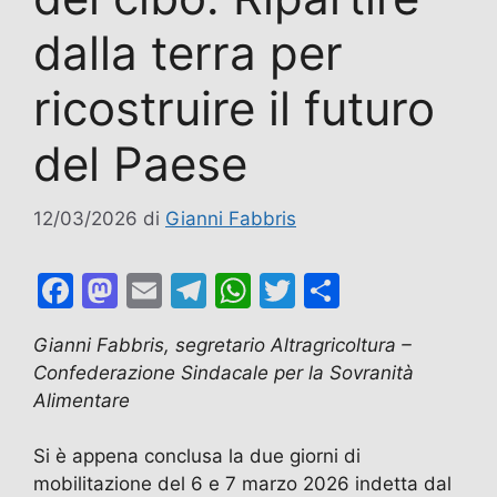
dalla terra per
ricostruire il futuro
del Paese
12/03/2026
di
Gianni Fabbris
F
M
E
T
W
T
C
a
a
m
el
h
w
o
Gianni Fabbris, segretario Altragricoltura –
c
st
ai
e
at
itt
n
Confederazione Sindacale per la Sovranità
e
o
l
gr
s
er
di
Alimentare
b
d
a
A
vi
Si è appena conclusa la due giorni di
o
o
m
p
di
mobilitazione del 6 e 7 marzo 2026 indetta dal