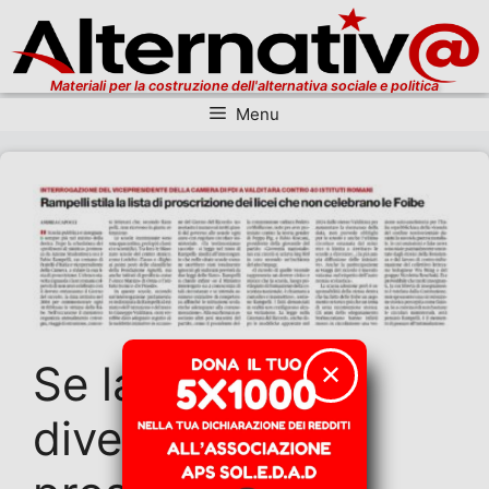
Materiali per la costruzione dell'alternativa sociale e politica
Menu
Vai al contenuto
Se la memoria
✕
diventa lista di