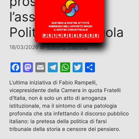
proscrizione:
l’assalto della
Politica alla Scuola
18/03/2026
di
Roberto Cabrino
F
M
E
T
W
T
C
a
a
m
el
h
w
o
L’ultima iniziativa di Fabio Rampelli,
c
st
ai
e
at
itt
n
vicepresidente della Camera in quota Fratelli
e
o
l
gr
s
er
di
d’Italia, non è solo un atto di arroganza
b
d
a
A
vi
istituzionale, ma il sintomo di una patologia
profonda che sta infettando il discorso pubblico
o
o
m
p
di
italiano: la pretesa della politica di farsi
o
n
p
tribunale della storia e censore del pensiero.
k