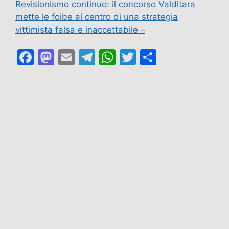
Revisionismo continuo: il concorso Valditara
mette le foibe al centro di una strategia
vittimista falsa e inaccettabile –
F
M
E
T
W
T
C
a
a
m
el
h
w
o
c
st
ai
e
at
itt
n
e
o
l
gr
s
er
di
b
d
a
A
vi
o
o
m
p
di
o
n
p
k