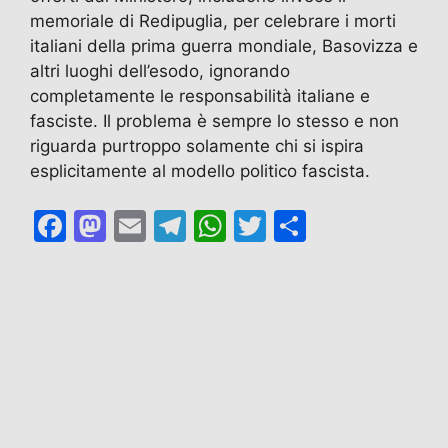
memoriale di Redipuglia, per celebrare i morti
italiani della prima guerra mondiale, Basovizza e
altri luoghi dell’esodo, ignorando
completamente le responsabilità italiane e
fasciste. Il problema è sempre lo stesso e non
riguarda purtroppo solamente chi si ispira
esplicitamente al modello politico fascista.
F
M
E
T
W
T
C
a
a
m
el
h
w
o
c
st
ai
e
at
itt
n
e
o
l
gr
s
er
di
b
d
a
A
vi
o
o
m
p
di
o
n
p