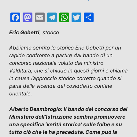
F
M
E
T
W
T
C
a
a
m
el
h
w
o
Eric Gobetti
, storico
c
st
ai
e
at
itt
n
e
o
l
gr
s
er
di
Abbiamo sentito lo storico Eric Gobetti per un
b
d
a
A
vi
rapido confronto a partire dal bando di un
concorso nazionale voluto dal ministro
o
o
m
p
di
Valditara, che si chiude in questi giorni e chiama
o
n
p
in causa l’approccio storico corretto quando si
k
parla della vicenda del cosiddetto confine
orientale.
Alberto Deambrogio: Il bando del concorso del
Ministero dell’Istruzione sembra promuovere
una specifica ‘verità storica’ sulle foibe e su
tutto ciò che le ha precedute. Come può la