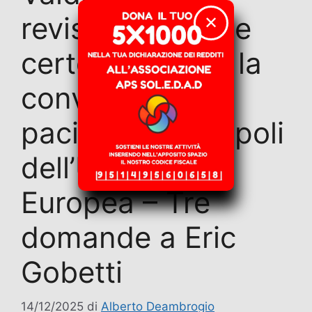
revisionismo che
✕
certo non aiuta la
convivenza
pacifica tra i popoli
dell’Unione
Europea – Tre
domande a Eric
Gobetti
14/12/2025
di
Alberto Deambrogio