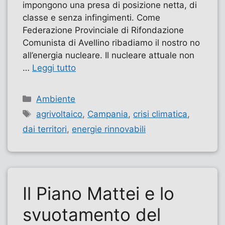
impongono una presa di posizione netta, di
classe e senza infingimenti. Come
Federazione Provinciale di Rifondazione
Comunista di Avellino ribadiamo il nostro no
all’energia nucleare. Il nucleare attuale non
…
Leggi tutto
Categorie
Ambiente
Tag
agrivoltaico
,
Campania
,
crisi climatica
,
dai territori
,
energie rinnovabili
Il Piano Mattei e lo
svuotamento del