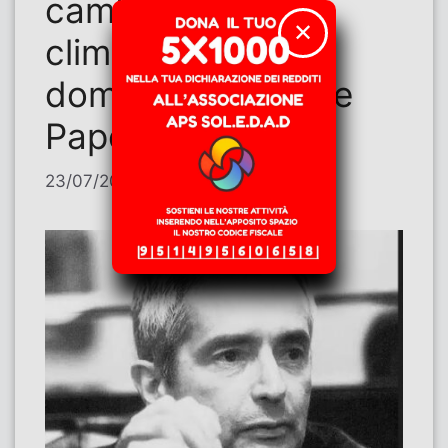
cambiamento
✕
climatico – Tre
domande a Davide
Papotti
23/07/2026
di
Alberto Deambrogio