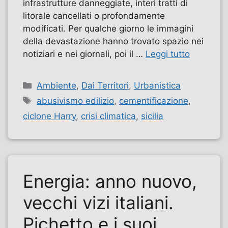
infrastrutture danneggiate, interi tratti di
litorale cancellati o profondamente
modificati. Per qualche giorno le immagini
della devastazione hanno trovato spazio nei
notiziari e nei giornali, poi il …
Leggi tutto
Categorie
Ambiente
,
Dai Territori
,
Urbanistica
Tag
abusivismo edilizio
,
cementificazione
,
ciclone Harry
,
crisi climatica
,
sicilia
Energia: anno nuovo,
vecchi vizi italiani.
Pichetto e i suoi