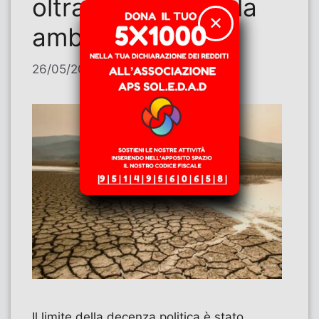
oltraggio alla tutela
✕
ambientale
26/05/2026
di
Evasia Sancio
Il limite della decenza politica è stato