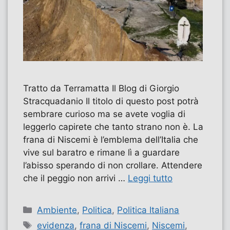
Tratto da Terramatta Il Blog di Giorgio
Stracquadanio Il titolo di questo post potrà
sembrare curioso ma se avete voglia di
leggerlo capirete che tanto strano non è. La
frana di Niscemi è l’emblema dell’Italia che
vive sul baratro e rimane lì a guardare
l’abisso sperando di non crollare. Attendere
che il peggio non arrivi …
Leggi tutto
Categorie
Ambiente
,
Politica
,
Politica Italiana
Tag
evidenza
,
frana di Niscemi
,
Niscemi
,