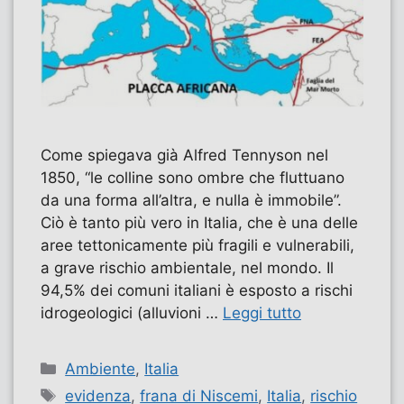
Come spiegava già Alfred Tennyson nel
1850, “le colline sono ombre che fluttuano
da una forma all’altra, e nulla è immobile”.
Ciò è tanto più vero in Italia, che è una delle
aree tettonicamente più fragili e vulnerabili,
a grave rischio ambientale, nel mondo. Il
94,5% dei comuni italiani è esposto a rischi
idrogeologici (alluvioni …
Leggi tutto
Categorie
Ambiente
,
Italia
Tag
evidenza
,
frana di Niscemi
,
Italia
,
rischio