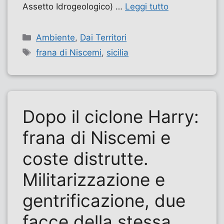
Assetto Idrogeologico) …
Leggi tutto
Categorie
Ambiente
,
Dai Territori
Tag
frana di Niscemi
,
sicilia
Dopo il ciclone Harry:
frana di Niscemi e
coste distrutte.
Militarizzazione e
gentrificazione, due
facce della stessa