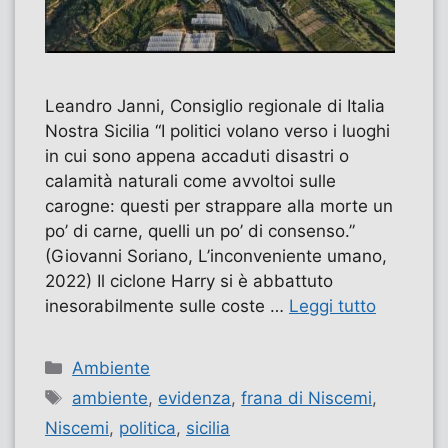
Leandro Janni, Consiglio regionale di Italia
Nostra Sicilia “I politici volano verso i luoghi
in cui sono appena accaduti disastri o
calamità naturali come avvoltoi sulle
carogne: questi per strappare alla morte un
po’ di carne, quelli un po’ di consenso.”
(Giovanni Soriano, L’inconveniente umano,
2022) Il ciclone Harry si è abbattuto
inesorabilmente sulle coste …
Leggi tutto
Categorie
Ambiente
Tag
ambiente
,
evidenza
,
frana di Niscemi
,
Niscemi
,
politica
,
sicilia