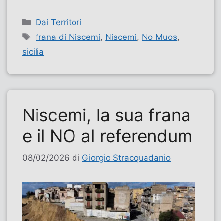
Categorie
Dai Territori
Tag
frana di Niscemi
,
Niscemi
,
No Muos
,
sicilia
Niscemi, la sua frana
e il NO al referendum
08/02/2026
di
Giorgio Stracquadanio