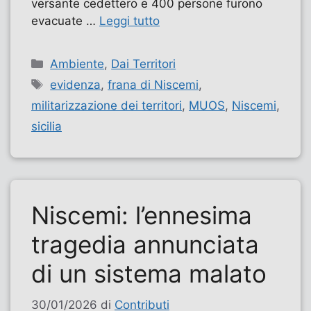
versante cedettero e 400 persone furono
evacuate …
Leggi tutto
Categorie
Ambiente
,
Dai Territori
Tag
evidenza
,
frana di Niscemi
,
militarizzazione dei territori
,
MUOS
,
Niscemi
,
sicilia
Niscemi: l’ennesima
tragedia annunciata
di un sistema malato
30/01/2026
di
Contributi