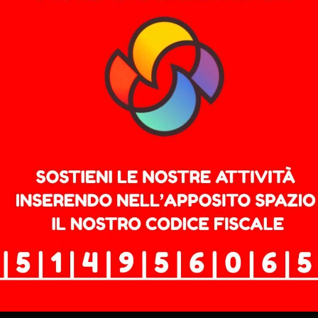
Niscemi
,
No Muos
oste per il rilancio sociale 