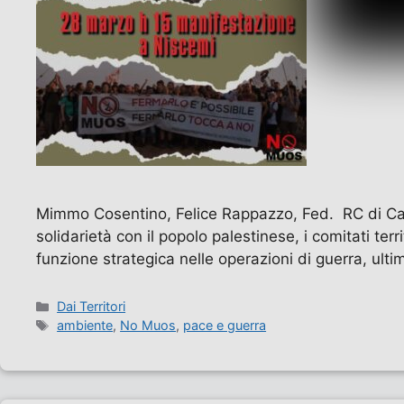
Mimmo Cosentino, Felice Rappazzo, Fed. RC di Cat
solidarietà con il popolo palestinese, i comitati terr
funzione strategica nelle operazioni di guerra, ult
Categorie
Dai Territori
Tag
ambiente
,
No Muos
,
pace e guerra