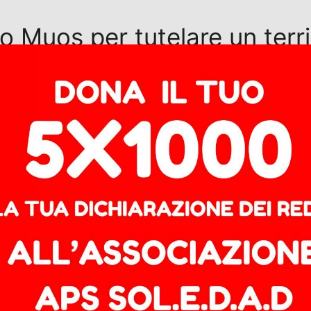
 Muos per tutelare un territ
a/Ragusa Sosteniamo e condividiamo l’esposto depositat
ione di Niscemi. Il Comitato, infatti, pone una question
ndere responsabilità su …
Leggi tutto