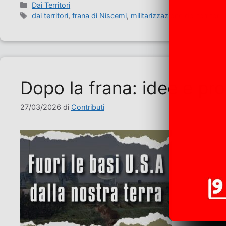
Categorie
Dai Territori
Tag
dai territori
,
frana di Niscemi
,
militarizzazione dei territori
,
Dopo la frana: idee e prop
27/03/2026
di
Contributi