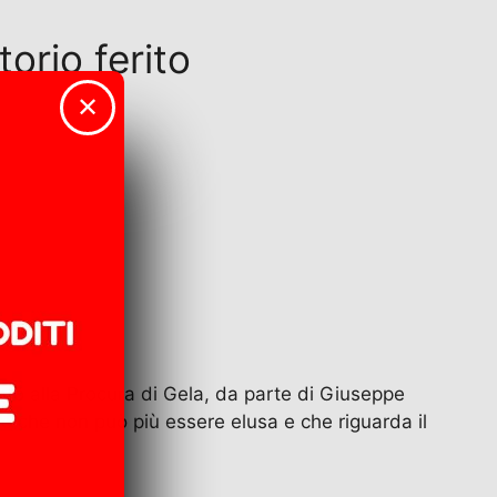
orio ferito
✕
o alla Procura di Gela, da parte di Giuseppe
e che non può più essere elusa e che riguarda il