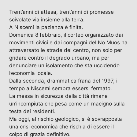
c
st
ai
e
at
itt
n
e
o
l
gr
s
er
di
Trent’anni di attesa, trent’anni di promesse
b
d
a
A
vi
scivolate via insieme alla terra.
A Niscemi la pazienza è finita.
o
o
m
p
di
Domenica 8 febbraio, il corteo organizzato dai
o
n
p
movimenti civici e dai compagni del No Muos ha
k
attraversato le strade del centro, non solo per
gridare contro il degrado urbano, ma per
denunciare un isolamento che sta uccidendo
l’economia locale.
​Dalla seconda, drammatica frana del 1997, il
tempo a Niscemi sembra essersi fermato.
La messa in sicurezza della città rimane
un’incompiuta che pesa come un macigno sulla
testa dei residenti.
Ma oggi, al rischio geologico, si è sovrapposta
una crisi economica che rischia di essere il
colpo di grazia definitivo.