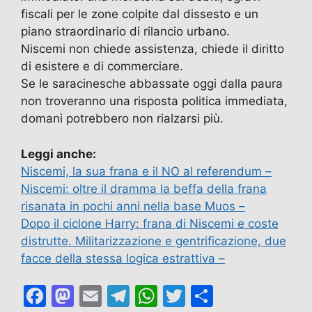
fiscali per le zone colpite dal dissesto e un
piano straordinario di rilancio urbano.
​Niscemi non chiede assistenza, chiede il diritto
di esistere e di commerciare.
Se le saracinesche abbassate oggi dalla paura
non troveranno una risposta politica immediata,
domani potrebbero non rialzarsi più.
Leggi anche:
Niscemi, la sua frana e il NO al referendum –
Niscemi: oltre il dramma la beffa della frana
risanata in pochi anni nella base Muos –
Dopo il ciclone Harry: frana di Niscemi e coste
distrutte. Militarizzazione e gentrificazione, due
facce della stessa logica estrattiva –
F
M
E
T
W
T
C