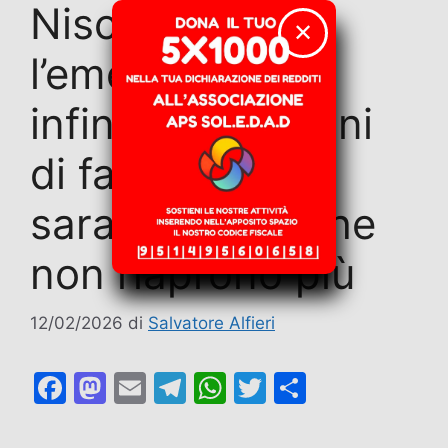
​Niscemi,
✕
l’emergenza
infinita: trent’anni
di fango e
saracinesche che
non riaprono più
12/02/2026
di
Salvatore Alfieri
F
M
E
T
W
T
C
a
a
m
el
h
w
o