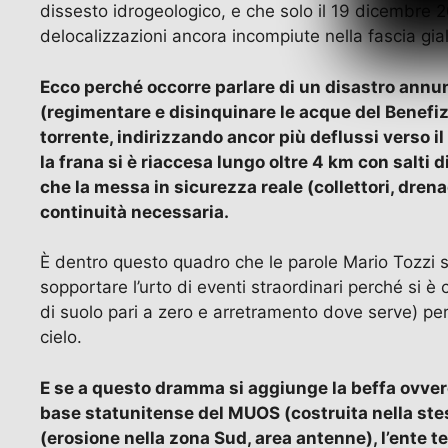
dissesto idrogeologico, e che solo il 19 dicembre 2
delocalizzazioni ancora incompiute nella fascia gia
Ecco perché occorre parlare di un disastro annunci
(regimentare e disinquinare le acque del Benefiz
torrente, indirizzando ancor più deflussi verso i
la frana si è riaccesa lungo oltre 4 km con salti 
che la messa in sicurezza reale (collettori, dren
continuità necessaria.
È dentro questo quadro che le parole Mario Tozzi 
sopportare l’urto di eventi straordinari perché si
di suolo pari a zero e arretramento dove serve) per
cielo.
E se a questo dramma si aggiunge la beffa ovvero 
base statunitense del MUOS (costruita nella ste
(erosione nella zona Sud, area antenne), l’ente te