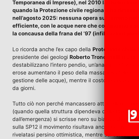
Temporanea di Imprese), nel 2010 la risoluzione de
quando la Protezione civile regionale ha rimesso
nell’agosto 2025: nessuna opera sul terreno nel 
efficiente, con le acque nere che continuano a sc
la concausa della frana del ’97 (infiltrazioni pluv
Lo ricorda anche l’ex capo della
Protezione civile
presidente dei geologi
Roberto Troncanelli
ricapit
destabilizzano l’intero pendio, un’analisi confermata
erose aumentano il peso della massa instabile e ne 
gestione delle acque), mentre il costone cede a tratt
da giorni.
Tutto ciò non perché mancassero atti e allarmi: n
(quando quella struttura dipendeva dalla Preside
dall’emergenza) si scrisse nero su bianco che il vers
sulla SP12 il movimento risultava ancora attivo e c
rivelatasi persino ottimistica, mentre sul versante