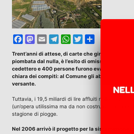
F
M
E
T
W
T
C
a
a
m
el
h
w
o
Trent’anni di attese, di carte che girano più velo
c
st
ai
e
at
itt
n
piombata dal nulla, è l’esito di omissioni puntua
e
o
l
gr
s
er
di
cedettero e 400 persone furono evacuate mentre 
b
d
a
A
vi
chiara dei compiti: al Comune gli abbattimenti, la
versante.
o
o
m
p
di
o
n
p
Tuttavia, i 19,5 miliardi di lire affluiti nelle casse
k
(un’opera utilissima ma da non costruire con quei fin
stagione di piogge.
Nel 2006 arrivò il progetto per la sistemazione id