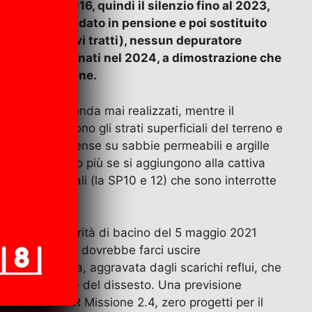
 solo nel 2016, quindi il silenzio fino al 2023,
ndo un Rup andato in pensione e poi sostituito
te (salvo brevi tratti), nessun depuratore
sultati contaminati nel 2024, a dimostrazione che
a e inerzia umane.
e canali di gronda mai realizzati, mentre il
i appesantiscono gli strati superficiali del terreno e
cui piogge intense su sabbie permeabili e argille
uilibrio (tanto più se si aggiungono alla cattiva
trade provinciali (la SP10 e 12) che sono interrotte
o Comune‑Autorità di bacino del 5 maggio 2021
ei ministri che dovrebbe farci uscire
ttività erosiva, aggravata dagli scarichi reflui, che
bile evoluzione del dissesto. Una previsione
treno del PNRR Missione 2.4, zero progetti per il