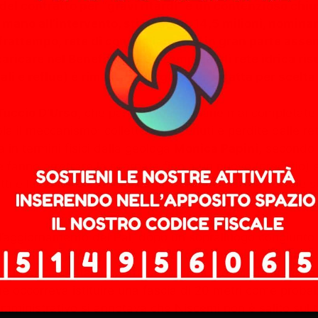
l contratto per “gravi ritardi” e un contenzioso chiuso
 mano all’intervento, stimandolo 14,5 milioni, nomina
frattempo, rete di convogliamento in gran parte assen
aricare nel Benefizio e con campioni di rete idrica ri
iali e reflue) è rimasta in larga parte intatta per scelt
 Tuccio D’Urso
, che parla di reti fognarie mai completate 
ola il meccanismo: collettori mal tenuti e perdite dalle ret
 in termini fisici dalla geologa
Monica Papini
, secondo 
fanno arretrare la scarpata fino a un nuovo (precario) eq
i e la “zona rossa” si allarga, con 1.600 sfollati e due s
ell’aggiornamento del Pai, dopo un sopralluogo congiunt
nza della Regione guidata da
Nello Musumeci
, ora uno d
ante occidentale mostrava incisioni irregolari con forte a
he occorreva istituire una fascia di 20 metri come proba
 amministrativo si annotava che Niscemi non è salito sul 