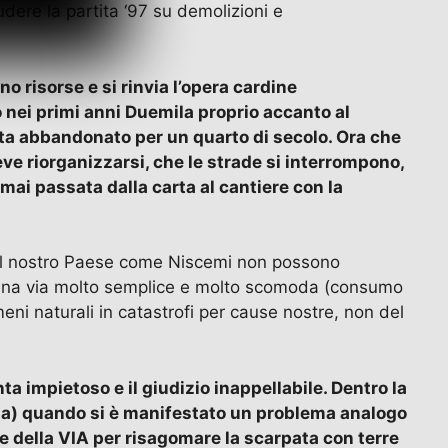
dere la partita ‘97 su demolizioni e
o risorse e si rinvia l’opera cardine
 nei primi anni Duemila proprio accanto al
resta abbandonato per un quarto di secolo. Ora che
deve riorganizzarsi, che le strade si interrompono,
mai passata dalla carta al cantiere con la
 del nostro Paese come Niscemi non possono
ndo una via molto semplice e molto scomoda (consumo
ni naturali in catastrofi per cause nostre, non del
a impietoso e il giudizio inappellabile. Dentro la
eta) quando si è manifestato un problema analogo
ne della VIA per risagomare la scarpata con terre