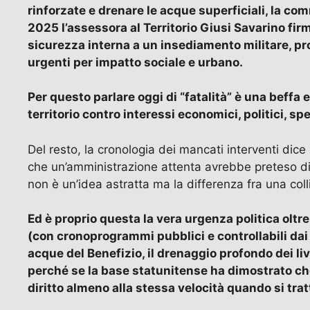
rinforzate e drenare le acque superficiali, la com
2025 l’assessora al Territorio Giusi Savarino firm
sicurezza interna a un insediamento militare, pro
urgenti per impatto sociale e urbano.
Per questo parlare oggi di “fatalità” è una beffa
territorio contro interessi economici, politici, s
Del resto, la cronologia dei mancati interventi dic
che un’amministrazione attenta avrebbe preteso di 
non è un’idea astratta ma la differenza fra una colli
Ed è proprio questa la vera urgenza politica oltre
(con cronoprogrammi pubblici e controllabili dai 
acque del Benefizio, il drenaggio profondo dei live
perché se la base statunitense ha dimostrato che 
diritto almeno alla stessa velocità quando si tra