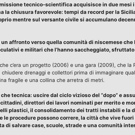
missione tecnico‑scientifica acquisisce in due mesi i p
a la chiusura favorevole: tempi da record per la Sicili
prio mentre sul versante civile si accumulano decenni 
 e un affronto verso quella comunità di niscemese che h
peculativi e militari che l’hanno saccheggiato, sfrutta
e che c’era un progetto (2006) e una gara (2009), che la 
chiudere drenaggi e collettori prima di immaginare quals
na fragile e una collina che arretra di metri.
 che tecnica: uscire dal ciclo vizioso del “dopo” e ass
cittadini, direttori dei lavori nominati per merito e m
lli plastici, il consolidamento dei tratti instabili e la 
le procedure possono correre, la città che vive fuori 
tta di salvare case, scuole, strade e una comunità int