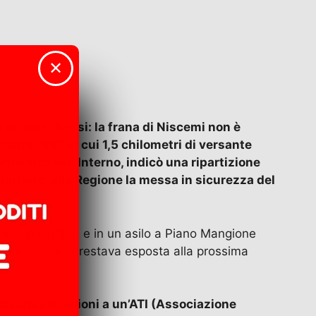
✕
 da dissolversi: la frana di Niscemi non è
tobre 1997 in cui 1,5 chilometri di versante
nistro dell’Interno, indicò una ripartizione
quartiere; alla Regione la messa in sicurezza del
urale (poi uffici) e in un asilo a Piano Mangione
etti e la collina restava esposta alla prossima
 da circa 9 milioni a un’ATI (Associazione