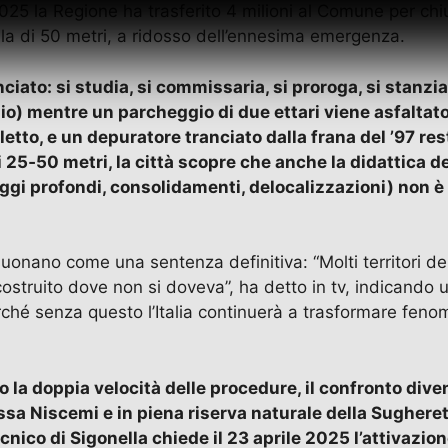
025 la Regione ha trasferito 4 milioni al Comune per chiu
lla di 50 metri, a ridosso dell’ennesima emergenza.
ato: si studia, si commissaria, si proroga, si stanzian
io) mentre un parcheggio di due ettari viene asfaltato
l letto, e un depuratore tranciato dalla frana del ’97 
di 25‑50 metri, la città scopre che anche la didattica 
aggi profondi, consolidamenti, delocalizzazioni) non è 
suonano come una sentenza definitiva: “Molti territori
 è costruito dove non si doveva”, ha detto in tv, indica
ché senza questo l’Italia continuerà a trasformare fenome
la doppia velocità delle procedure, il confronto divent
ssa Niscemi e in piena riserva naturale della Sugher
cnico di Sigonella chiede il 23 aprile 2025 l’attivazio