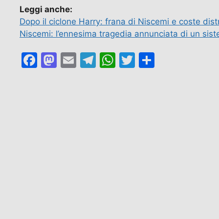
Leggi anche:
Dopo il ciclone Harry: frana di Niscemi e coste distr
Niscemi: l’ennesima tragedia annunciata di un sis
F
M
E
T
W
T
C
a
a
m
el
h
w
o
c
st
ai
e
at
itt
n
e
o
l
gr
s
er
di
b
d
a
A
vi
o
o
m
p
di
o
n
p
k