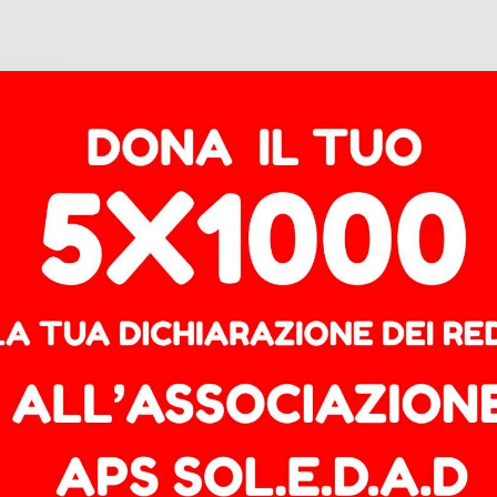
ci delle ruspe e di responsabilità frammentate al punto
lmente documentate, a partire da quella notte del 12 ot
una commissione tecnico‑scientifica, nominata dal mi
 delocalizzazione degli sfollati e i servizi nel nuovo 
 comunali si tradussero soprattutto in un centro socio‑cult
anziamenti), mentre gli sfollati trovarono da soli altri t
raulica del torrente Benefizio, tre anni dopo l’appalto