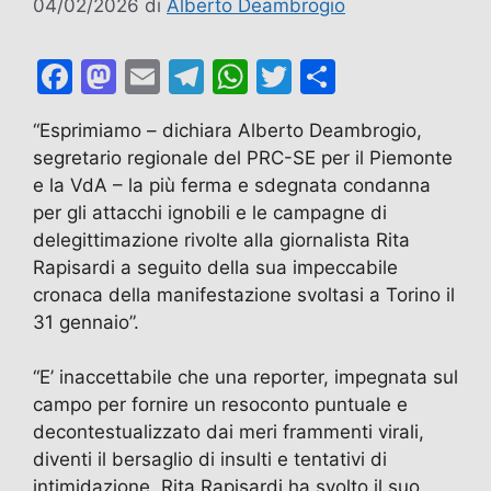
04/02/2026
di
Alberto Deambrogio
F
M
E
T
W
T
C
a
a
m
el
h
w
o
“Esprimiamo – dichiara Alberto Deambrogio,
c
st
ai
e
at
itt
n
segretario regionale del PRC-SE per il Piemonte
e
o
l
gr
s
er
di
e la VdA – la più ferma e sdegnata condanna
b
d
a
A
vi
per gli attacchi ignobili e le campagne di
delegittimazione rivolte alla giornalista Rita
o
o
m
p
di
Rapisardi a seguito della sua impeccabile
o
n
p
cronaca della manifestazione svoltasi a Torino il
k
31 gennaio”.
“E’ inaccettabile che una reporter, impegnata sul
campo per fornire un resoconto puntuale e
decontestualizzato dai meri frammenti virali,
diventi il bersaglio di insulti e tentativi di
intimidazione. Rita Rapisardi ha svolto il suo