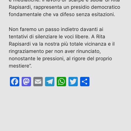
Rapisardi, rappresenta un presidio democratico
fondamentale che va difeso senza esitazioni.
Non faremo un passo indietro davanti ai
tentativi di silenziare le voci libere. A Rita
Rapisardi va la nostra più totale vicinanza e il
ringraziamento per non aver rinunciato,
nonostante le pressioni, al rigore del proprio
mestiere”.
F
M
E
T
W
T
C
a
a
m
el
h
w
o
c
st
ai
e
at
itt
n
e
o
l
gr
s
er
di
b
d
a
A
vi
o
o
m
p
di