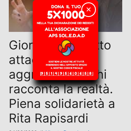
✕
Giornalismo sotto
attacco: basta
aggressioni a chi
racconta la realtà.
Piena solidarietà a
Rita Rapisardi