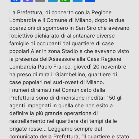
a
a
m
el
h
w
o
La Prefettura, di concerto con la Regione
c
st
ai
e
at
itt
n
Lombardia e il Comune di Milano, dopo le due
e
o
l
gr
s
er
di
operazioni di sgombero in San Siro che avevano
b
d
a
A
vi
l’obiettivo dichiarato di allontanare diverse
famiglie di occupanti dal quartiere di case
o
o
m
p
di
popolari Aler in zona Stadio e che avevano visto
o
n
p
la presenza dell’Assessore alla Casa Regione
k
Lombardia Paolo Franco, giovedì 20 novembre
ha preso di mira il Giambellino, quartiere di
case popolari nel sud-ovest di Milano.
I numeri diramati nel Comunicato della
Prefettura sono di dimensione inedita; 150 gli
agenti impegnati in quella che non esito a
definire la più grande operazione di
rastrellamento nel quartiere dai tempi delle
brigate rosse… Leggiamo sempre dal
comunicato della Prefettura, “Il quartiere è stato