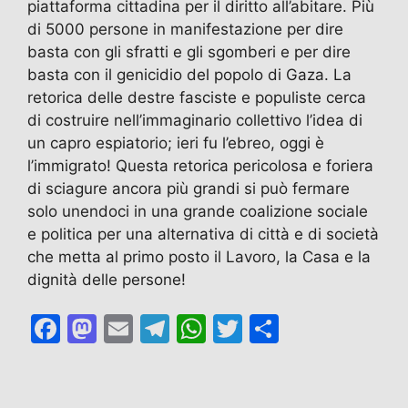
piattaforma cittadina per il diritto all’abitare. Più
di 5000 persone in manifestazione per dire
basta con gli sfratti e gli sgomberi e per dire
basta con il genicidio del popolo di Gaza. La
retorica delle destre fasciste e populiste cerca
di costruire nell’immaginario collettivo l’idea di
un capro espiatorio; ieri fu l’ebreo, oggi è
l’immigrato! Questa retorica pericolosa e foriera
di sciagure ancora più grandi si può fermare
solo unendoci in una grande coalizione sociale
e politica per una alternativa di città e di società
che metta al primo posto il Lavoro, la Casa e la
dignità delle persone!
F
M
E
T
W
T
C
a
a
m
el
h
w
o
c
st
ai
e
at
itt
n