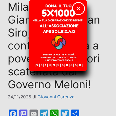
Milano – Dal
✕
Giambellino a San
Siro, un appello
contro la guerra a
poveri e lavoratori
scatenata dal
Governo Meloni!
24/11/2025
di
Giovanni Carenza
F
M
E
T
W
T
C