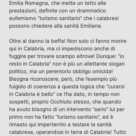
Emilia Romagna, che mette un tetto alle
o
o
m
p
di
prestazioni, definite con un drammatico
o
n
p
eufemismo “turismo sanitario” che i calabresi
k
possono chiedere alla sanità Emiliana.
Oltre al danno la beffa! Non solo ci fanno morire
qui in Calabria, ma ci impediscono anche di
fuggire per trovare scampo altrove! Dunque: “io
resto in Calabria” non è più un allettante slogan
politico, ma un perentorio obbligo omicida!
Bisogna riconoscere, però, che l’esempio più
fulgido di coerenza a questa logica che “curarsi
in Calabria è bello” ce l’ha dato, in tempo non
sospetti, proprio Occhiuto stesso, che quando
ha avuto bisogno di un intervento “serio” lui per
primo non ha fatto “turismo sanitario”, ed è
rimasto qui imperterrito a testare la sanità
calabrese, operandosi in terra di Calabria! Tutto