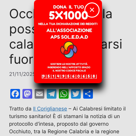
✕
Occhiuto limita la
possibilità ai
calabresi di curarsi
fuori regione
21/11/2025
di
Contributi
F
M
E
T
W
T
C
a
a
m
el
h
w
o
Tratto da
Il Coriglianese
– Ai Calabresi limitato il
c
st
ai
e
at
itt
n
turismo sanitario! È di stamani la notizia di un
e
o
l
gr
s
er
di
protocollo d’intesa, proposto dal governo
b
d
a
A
vi
Occhiuto, tra la Regione Calabria e la regione