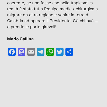
coerente, se non fosse che nella tragicomica
realtà è stata tutta l’equipe medico-chirurgica a
migrare da altra regione e venire in terra di
Calabria ad operare il Presidente! C’è chi può …
e prende le porte girevoli!
Mario Gallina
F
M
E
T
W
T
C
a
a
m
el
h
w
o
c
st
ai
e
at
itt
n
e
o
l
gr
s
er
di
b
d
a
A
vi
o
o
m
p
di
o
n
p
k