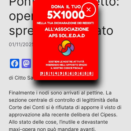
Ponte sullo Stretto:
✕
opera inutile e
spreco continuato
01/11/2025
di
Contributi
F
M
E
T
W
T
C
a
a
m
el
h
w
o
di Citto Saija
c
st
ai
e
at
itt
n
e
o
l
gr
s
er
di
Finalmente i nodi sono arrivati al pettine. La
b
d
a
A
vi
sezione centrale di controllo di legittimità della
Corte dei Conti si è rifiutata di apporre il visto di
o
o
m
p
di
approvazione alla recente delibera del Cipess.
o
n
p
Allo stato delle cose, l’inutile e devastante
k
maxi-opera non può mandare avanti.