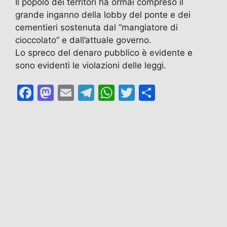
Il popolo dei territori ha ormai compreso il
grande inganno della lobby del ponte e dei
cementieri sostenuta dal “mangiatore di
cioccolato” e dall’attuale governo.
Lo spreco del denaro pubblico è evidente e
sono evidenti le violazioni delle leggi.
F
M
E
T
W
T
C
a
a
m
el
h
w
o
c
st
ai
e
at
itt
n
e
o
l
gr
s
er
di
b
d
a
A
vi
o
o
m
p
di
o
n
p
k