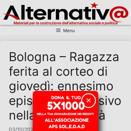
Materiali per la costruzione dell'alternativa sociale e politica
Menu
Vai al contenuto
Bologna – Ragazza
ferita al corteo di
giovedì: ennesimo
episodio repressivo
✕
nella nostra città
03/10/2025
di
Contributi