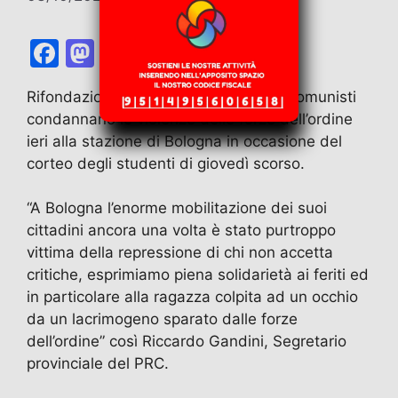
F
M
E
T
W
T
C
a
a
m
el
h
w
o
Rifondazione Comunista e i Giovani Comunisti
c
st
ai
e
at
itt
n
condannano le violenze delle forze dell’ordine
e
o
l
gr
s
er
di
ieri alla stazione di Bologna in occasione del
b
d
a
A
vi
corteo degli studenti di giovedì scorso.
o
o
m
p
di
“A Bologna l’enorme mobilitazione dei suoi
o
n
p
cittadini ancora una volta è stato purtroppo
k
vittima della repressione di chi non accetta
critiche, esprimiamo piena solidarietà ai feriti ed
in particolare alla ragazza colpita ad un occhio
da un lacrimogeno sparato dalle forze
dell’ordine” così Riccardo Gandini, Segretario
provinciale del PRC.