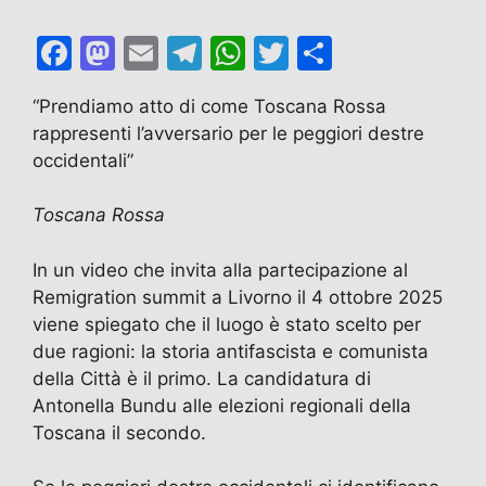
F
M
E
T
W
T
C
a
a
m
el
h
w
o
“Prendiamo atto di come Toscana Rossa
c
st
ai
e
at
itt
n
rappresenti l’avversario per le peggiori destre
e
o
l
gr
s
er
di
occidentali”
b
d
a
A
vi
Toscana Rossa
o
o
m
p
di
o
n
p
In un video che invita alla partecipazione al
k
Remigration summit a Livorno il 4 ottobre 2025
viene spiegato che il luogo è stato scelto per
due ragioni: la storia antifascista e comunista
della Città è il primo. La candidatura di
Antonella Bundu alle elezioni regionali della
Toscana il secondo.