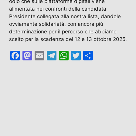
odio che sulle piattaforme digitali viene
alimentata nei confronti della candidata
Presidente collegata alla nostra lista, dandole
ovviamente solidarietà, con ancora più
determinazione per il percorso che abbiamo
scelto per la scadenza del 12 e 13 ottobre 2025.
F
M
E
T
W
T
C
a
a
m
el
h
w
o
c
st
ai
e
at
itt
n
e
o
l
gr
s
er
di
b
d
a
A
vi
o
o
m
p
di
o
n
p
k