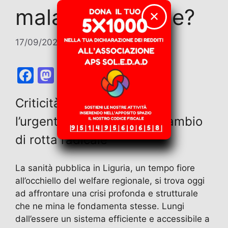
malato terminale?
✕
17/09/2025
di
Marco Nesci
F
M
E
T
W
T
C
a
a
m
el
h
w
o
Criticità, privatizzazione e
c
st
ai
e
at
itt
n
l’urgente necessità di un cambio
e
o
l
gr
s
er
di
b
d
a
A
vi
di rotta radicale
o
o
m
p
di
o
n
p
La sanità pubblica in Liguria, un tempo fiore
all’occhiello del welfare regionale, si trova oggi
k
ad affrontare una crisi profonda e strutturale
che ne mina le fondamenta stesse. Lungi
dall’essere un sistema efficiente e accessibile a