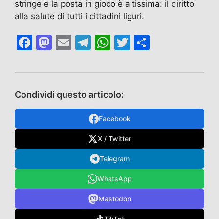
stringe e la posta in gioco è altissima: il diritto
alla salute di tutti i cittadini liguri.
F
M
E
T
W
T
C
a
a
m
el
h
w
o
c
st
ai
e
at
itt
n
e
o
l
gr
s
er
di
Condividi questo articolo:
b
d
a
A
vi
o
o
m
p
di
Facebook
o
n
p
X / Twitter
k
Telegram
WhatsApp
Mastodon
TikTok