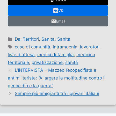
VK
Email
Categorie
Dai Territori
,
Sanità
,
Sanità
Tag
case di comunità
,
intramoenia
,
lavoratori
,
liste d'attesa
,
medici di famiglia
,
medicina
territoriale
,
privatizzazione
,
sanità
L’INTERVISTA – Mazzeo l’ecopacifista e
antimilitarista: “Allargare la moltitudine contro il
genocidio e la guerra”
Sempre più emigranti tra i giovani italiani