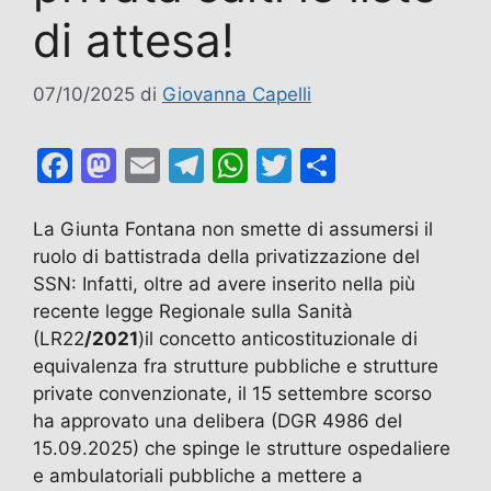
di attesa!
07/10/2025
di
Giovanna Capelli
F
M
E
T
W
T
C
a
a
m
el
h
w
o
c
st
ai
e
at
itt
n
La Giunta Fontana non smette di assumersi il
ruolo di battistrada della privatizzazione del
e
o
l
gr
s
er
di
SSN: Infatti, oltre ad avere inserito nella più
b
d
a
A
vi
recente legge Regionale sulla Sanità
o
o
m
p
di
(LR22
/2021
)il concetto anticostituzionale di
o
n
p
equivalenza fra strutture pubbliche e strutture
private convenzionate, il 15 settembre scorso
k
ha approvato una delibera (DGR 4986 del
15.09.2025) che spinge le strutture ospedaliere
e ambulatoriali pubbliche a mettere a