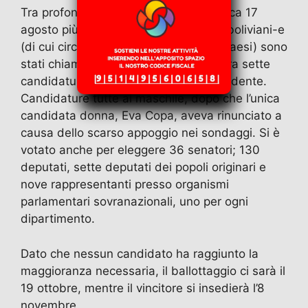
c
st
ai
e
at
itt
n
Tra profonde tensioni interne, domenica 17
agosto più di 7,5 milioni di cittadini-e boliviani-e
e
o
l
gr
s
er
di
(di cui circa 400.000 all’estero in 22 Paesi) sono
b
d
a
A
vi
stati chiamati alle urne per scegliere tra sette
o
o
m
p
di
candidature a Presidente e Vice-presidente.
o
n
p
Candidature tutte al maschile, dopo che l’unica
candidata donna, Eva Copa, aveva rinunciato a
k
causa dello scarso appoggio nei sondaggi. Si è
votato anche per eleggere 36 senatori; 130
deputati, sette deputati dei popoli originari e
nove rappresentanti presso organismi
parlamentari sovranazionali, uno per ogni
dipartimento.
Dato che nessun candidato ha raggiunto la
maggioranza necessaria, il ballottaggio ci sarà il
19 ottobre, mentre il vincitore si insedierà l’8
novembre.