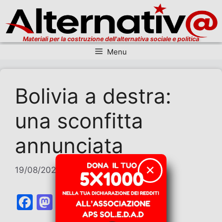
Materiali per la costruzione dell'alternativa sociale e politica
Menu
Vai al contenuto
Bolivia a destra:
una sconfitta
annunciata
✕
19/08/2025
di
Marco Consolo
F
M
E
T
W
T
C
a
a
m
el
h
w
o