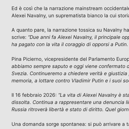
Ed è così che la narrazione mainstream occidental
Alexei Navalny, un suprematista bianco la cui storia 
A quanto pare, la narrazione tossica su Navalny ha
scrive:
“Due anni fa Alexei Navalny, il principale o
ha pagato con la vita il coraggio di opporsi a Putin.
Pina Picierno, vicepresidente del Parlamento Euro
abbiamo sempre saputo e oggi viene confermato dall’
Svezia. Continueremo a chiedere verità e giustizia 
memoria, a lottare contro Vladimir Putin e i suoi s
Il 16 febbraio 2026:
“La vita di Alexei Navalny è st
dissolta. Continua a rappresentare una denuncia limp
Russia ritroverà libertà e stato di diritto. Quel gior
Una domanda sorge spontanea: si può arrivare a tan