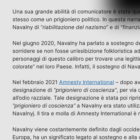
Una sua grande abilità di comunicatore è stata qu
stesso come un prigioniero politico. In questa nar
Navalny di “
riabilitazione del nazismo
” e di “
finanz
Nel giugno 2020, Navalny ha parlato a sostegno del
sorridere se non fosse un’esibizione folkloristica 
personaggi di questo calibro per trovare una legitt
colorate” nel loro Paese. Infatti, il sostegno di N
Nel febbraio 2021
Amnesty International
– dopo ave
designazione di
“prigioniero di coscienza”
, per via
all’odio razziale. Tale designazione è stata poi ripr
“prigioniero di coscienza”
a Navalny era stato utiliz
Navalnyj. Il tira e molla di Amnesty International è
Navalny viene costantemente definito dagli occidenta
Europa, ha un significato legato al sostegno e alla di