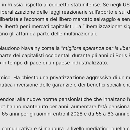
 Russia rispetto al concetto statunitense. Se negli USA, 
beralizzazione delle leggi reazionarie sull’aborto e sui d
oliberiste e l’economia del libero mercato selvaggio e sen
libertà per i mercati capitalisti. La “liberalizzazione” s
o gli affari da parte delle multinazionali.
pplaudono Navalny come la “
migliore speranza per la libe
arte dei capitalisti occidentali durante gli anni di Boris
o in tempo di pace di un paese industrializzato.
ico. Ha chiesto una privatizzazione aggressiva di un ma
matica inversione delle garanzie e dei benefici sociali 
endosi alle nuove norme pensionistiche che innalzano l’
esso” hanno mantenuto per anni: aumentare l’età pensionab
5 anni per gli uomini entro il 2028 e da 55 a 63 anni per
comunicativa e si inaugura, a livello mediatico, quella c