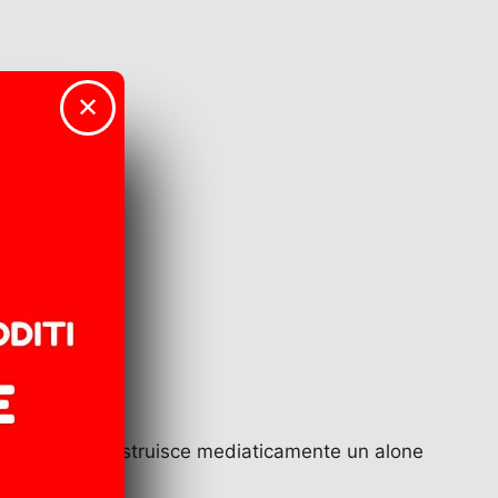
✕
zi, spesso si costruisce mediaticamente un alone