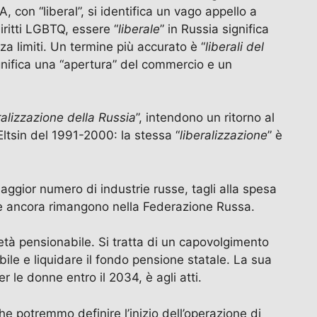
con “liberal”, si identifica un vago appello a
iritti LGBTQ, essere “
liberale
” in Russia significa
za limiti. Un termine più accurato è “
liberali del
ignifica una “apertura” del commercio e un
ralizzazione della Russia
”, intendono un ritorno al
 Eltsin del 1991-2000: la stessa “
liberalizzazione
” è
ggior numero di industrie russe, tagli alla spesa
che ancora rimangono nella Federazione Russa.
età pensionabile. Si tratta di un capovolgimento
ile e liquidare il fondo pensione statale. La sua
 le donne entro il 2034, è agli atti.
he potremmo definire l’inizio dell’operazione di