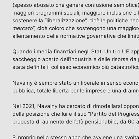
(spesso abusato che genera confusione semiotica) in
maggiori programmi sociali, maggiore inclusione o li
sostenere la “liberalizzazione”, cioè le politiche ne
mercato
”, cioè coloro che sostengono una maggiore 
allentamento delle normative governative che limitan
Quando i media finanziari negli Stati Uniti o UE a
saccheggio aperto dell’industria e delle risorse da p
stata definita il collasso economico più catastrofic
Navalny è sempre stato un liberale in senso econom
pubblica, totale libertà per le imprese e una dram
Nel 2021, Navalny ha cercato di rimodellarsi oppon
della posizione che lui e il suo “Partito del Progr
proposta di aumento dell’età pensionabile, da 60 a 6
E’ proprio nello stesso anno che avviene una svolta 