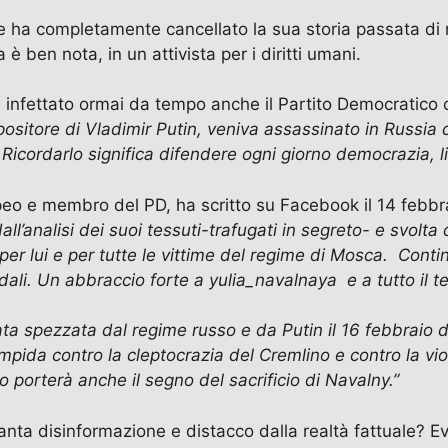
e ha completamente cancellato la sua storia passata di
è ben nota, in un attivista per i diritti umani.
 infettato ormai da tempo anche il Partito Democratico 
ppositore di Vladimir Putin, veniva assassinato in Russi
 Ricordarlo significa difendere ogni giorno democrazia, lib
peo e membro del PD, ha scritto su Facebook il 14 febb
analisi dei suoi tessuti-trafugati in segreto- e svolta 
per lui e per tutte le vittime del regime di Mosca. Conti
odali. Un abbraccio forte a yulia_navalnaya e a tutto il 
ata spezzata dal regime russo e da Putin il 16 febbraio 
ida contro la cleptocrazia del Cremlino e contro la viole
no porterà anche il segno del sacrificio di Navalny.”
ta disinformazione e distacco dalla realtà fattuale? Ev