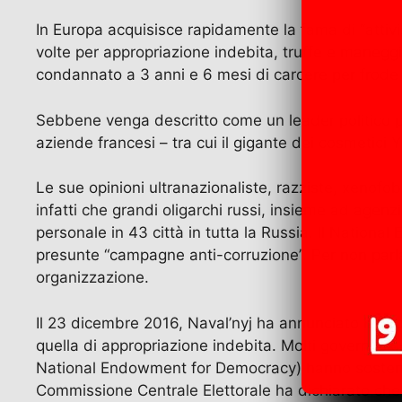
e
o
l
gr
s
er
di
b
d
a
A
vi
In Europa acquisisce rapidamente la fama di “attiv
volte per appropriazione indebita, truffe e maneggio
o
o
m
p
di
condannato a 3 anni e 6 mesi di carcere per frode 
o
n
p
k
Sebbene venga descritto come un leader politico per
aziende francesi – tra cui il gigante dei cosmetic
Le sue opinioni ultranazionaliste, razziste, xeno
infatti che grandi oligarchi russi, insieme ad agenz
personale in 43 città in tutta la Russia. Il National
presunte “campagne anti-corruzione”. Per non parlare
organizzazione.
Il 23 dicembre 2016, Naval’nyj ha annunciato la pro
quella di appropriazione indebita. Molti governi fil
National Endowment for Democracy) hanno sostenut
Commissione Centrale Elettorale ha dichiarato ch