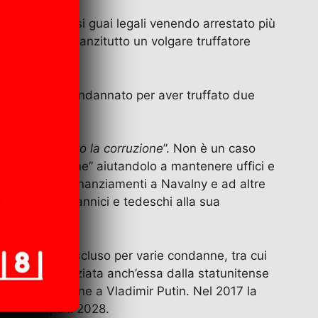
 avuto numerosi guai legali venendo arrestato più
Navalny era innanzitutto un volgare truffatore
in realtà fu condannato per aver truffato due
ro.
ampagne contro la corruzione
”. Non è un caso
e Anti-corruzione” aiutandolo a mantenere uffici e
 di dollari in finanziamenti a Navalny e ad altre
unitensi, britannici e tedeschi alla sua
i ne è stato escluso per varie condanne, tra cui
 Mosca (finanziata anch’essa dalla statunitense
sa opposizione a Vladimir Putin. Nel 2017 la
fino a dopo il 2028.