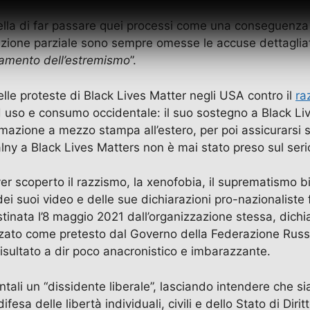
ella di far passare quei processi come una conseguenza 
razione parziale sono sempre omesse le accuse dettagliat
iamento dell’estremismo
”.
le proteste di Black Lives Matter negli USA contro il
ra
ad uso e consumo occidentale: il suo sostegno a Black Liv
imazione a mezzo stampa all’estero, per poi assicurarsi s
avalny a Black Lives Matters non è mai stato preso sul se
r scoperto il razzismo, la xenofobia, il suprematismo bi
 dei suoi video e delle sue dichiarazioni pro-nazionaliste
istinata l’8 maggio 2021 dall’organizzazione stessa, dichi
zato come pretesto dal Governo della Federazione Russa p
 risultato a dir poco anacronistico e imbarazzante.
li un “dissidente liberale”, lasciando intendere che sia 
fesa delle libertà individuali, civili e dello Stato di Diri