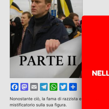
F
M
E
T
W
T
C
a
a
m
el
h
w
o
Nonostante ciò, la fama di razzista e xenofobo rus
c
st
ai
e
at
itt
n
mistificatorio sulla sua figura.