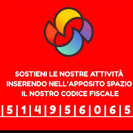
ista anti-corruzione”, nonostante Aleksej Navalny abbia
 di consistenti cifre di denaro provenienti dall’estero. 
e appropriazione indebita.
seguitato dal dittatore Putin per ragioni di coscienza, 
i Yves Rocher – per una somma pari a mezzo milione di Eu
fobe e suprematiste bianche sono state mascherate da
“c
ie occidentali, iniziarono a finanziare la sua “Fondazion
 Endowment for Democracy degli Stati Uniti fornì 5 milioni
 dei milioni di dollari provenienti dai finanziamenti stat
pria candidatura alle elezioni presidenziali russe, ma po
o-occidentali,
Amnesty International
e la ong Memorial di
o che la causa delle sue condanne sia dovuta alla stes
e non sarebbe stato
idoneo
a candidarsi alla presidenza 