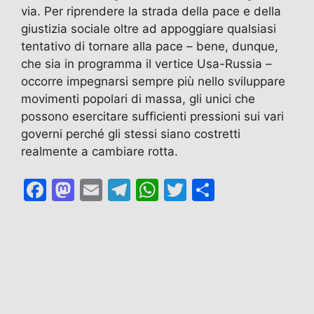
via. Per riprendere la strada della pace e della
giustizia sociale oltre ad appoggiare qualsiasi
tentativo di tornare alla pace – bene, dunque,
che sia in programma il vertice Usa-Russia –
occorre impegnarsi sempre più nello sviluppare
movimenti popolari di massa, gli unici che
possono esercitare sufficienti pressioni sui vari
governi perché gli stessi siano costretti
realmente a cambiare rotta.
F
M
E
T
W
T
C
a
a
m
el
h
w
o
c
st
ai
e
at
itt
n
e
o
l
gr
s
er
di
b
d
a
A
vi
o
o
m
p
di