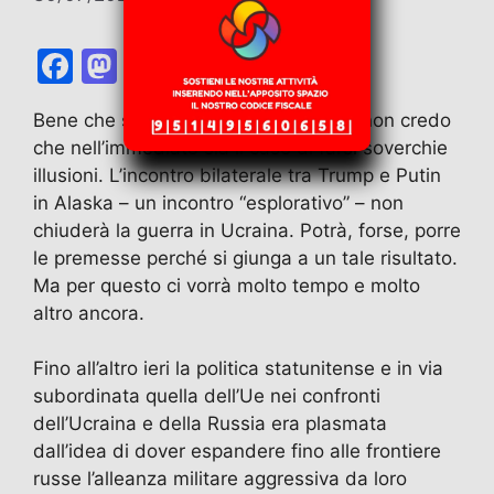
F
M
E
T
W
T
C
a
a
m
el
h
w
o
Bene che si muova qualche cosa ma non credo
c
st
ai
e
at
itt
n
che nell’immediato sia il caso di farsi soverchie
e
o
l
gr
s
er
di
illusioni. L’incontro bilaterale tra Trump e Putin
b
d
a
A
vi
in Alaska – un incontro “esplorativo” – non
chiuderà la guerra in Ucraina. Potrà, forse, porre
o
o
m
p
di
le premesse perché si giunga a un tale risultato.
o
n
p
Ma per questo ci vorrà molto tempo e molto
k
altro ancora.
Fino all’altro ieri la politica statunitense e in via
subordinata quella dell’Ue nei confronti
dell’Ucraina e della Russia era plasmata
dall’idea di dover espandere fino alle frontiere
russe l’alleanza militare aggressiva da loro