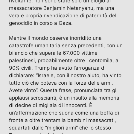
rivoltante, non sono state solo un elogio al
o
n
p
massacratore Benjamin Netanyahu, ma una
k
vera e propria rivendicazione di paternità del
genocidio in corso a Gaza.
Mentre il mondo osserva inorridito una
catastrofe umanitaria senza precedenti, con un
bilancio che supera le 67.000 vittime
palestinesi, probabilmente oltre i centomila, al
90% civili, Trump ha avuto l’arroganza di
dichiarare: “Israele, con il nostro aiuto, ha vinto
tutto ciò che poteva con la forza delle armi.
Avete vinto”. Questa frase, pronunciata tra gli
applausi scroscianti, è un insulto alla memoria
di decine di migliaia di innocenti. È
un’affermazione che suona come una beffa di
fronte a oltre trentamila bambini massacrati,
squartati dalle “migliori armi” che lo stesso