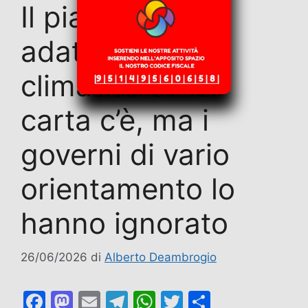
Il piano di
adattamento
climatico sulla
carta c’è, ma i
governi di vario
orientamento lo
hanno ignorato
26/06/2026
di
Alberto Deambrogio
F
M
E
T
W
T
C