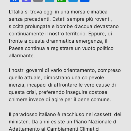
a
a
m
el
h
w
o
L’Italia si trova oggi in una morsa climatica
c
st
ai
e
at
itt
n
senza precedenti. Estati sempre più roventi,
e
o
l
gr
s
er
di
siccità prolungate e bombe d’acqua devastano
b
d
a
A
vi
continuamente il nostro territorio. Eppure, di
fronte a questa drammatica emergenza, il
o
o
m
p
di
Paese continua a registrare un vuoto politico
o
n
p
allarmante.
k
I nostri governi di vario orientamento, compreso
quello attuale, dimostrano una colpevole
inerzia, incapaci di affrontare le vere cause di
questa crisi, preferendo inseguire costose
chimere invece di agire per il bene comune.
Il paradosso italiano è racchiuso nei cassetti dei
ministeri. Da anni esiste un Piano Nazionale di
Adattamento ai Cambiamenti Climatici